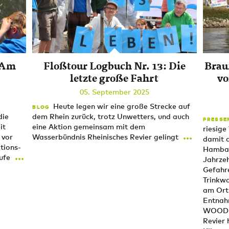
 Am
Floßtour Logbuch Nr. 13: Die
Brau
letzte große Fahrt
vo
05. September 2025
Heute legen wir eine große Strecke auf
BLOG
die
dem Rhein zurück, trotz Unwetters, und auch
PRESSE
it
eine Aktion gemeinsam mit dem
riesig
...
 vor
Wasserbündnis Rheinisches Revier gelingt
damit 
tions-
Hambach
...
aufe
Jahrze
Gefahre
Trinkwa
am Ort
Entnah
WOOD u
Revier 