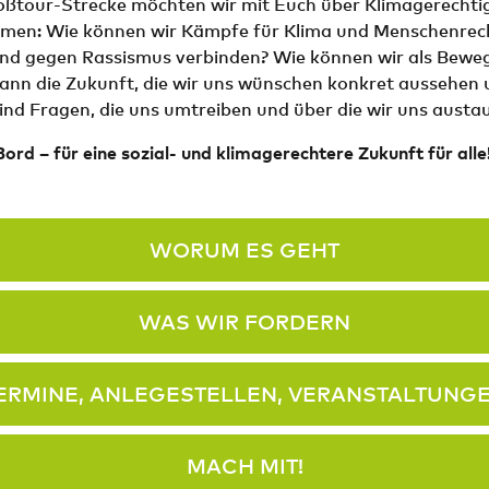
oßtour-Strecke möchten wir mit Euch über Klimagerechtig
en: Wie können wir Kämpfe für Klima und Menschenrech
nd gegen Rassismus verbinden? Wie können wir als Bewe
ann die Zukunft, die wir uns wünschen konkret aussehen 
nd Fragen, die uns umtreiben und über die wir uns austa
rd – für eine sozial- und klimagerechtere Zukunft für alle
WORUM ES GEHT
WAS WIR FORDERN
ERMINE, ANLEGESTELLEN, VERANSTALTUNG
MACH MIT!