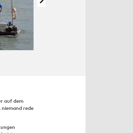
Das Floß auf dem Rhein bei Mainz: Like the sea w
FOTO: JULIAN SMALUHN / ROBIN WOOD
ur auf dem
n, niemand rede
tungen