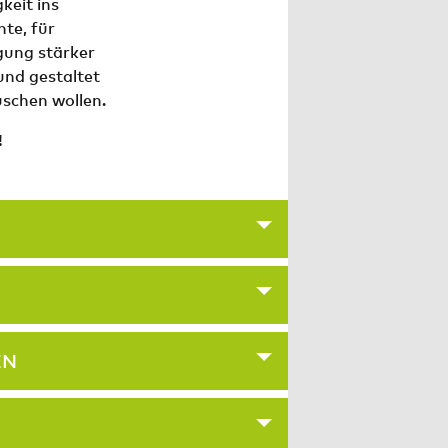
keit ins
te, für
gung stärker
und gestaltet
uschen wollen.
!
EN