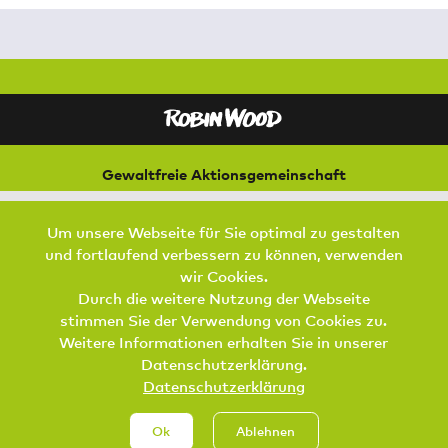
Gewaltfreie Aktionsgemeinschaft
für Natur und Umwelt
Bremer Straße 3
Um unsere Webseite für Sie optimal zu gestalten
21073 Hamburg
und fortlaufend verbessern zu können, verwenden
Footer Menu
wir Cookies.
SPENDEN
AKTIV WERDEN
KONTAKT
Durch die weitere Nutzung der Webseite
stimmen Sie der Verwendung von Cookies zu.
DATENSCHUTZ
IMPRESSUM
JOBS
Weitere Informationen erhalten Sie in unserer
Datenschutzerklärung.
Datenschutzerklärung
Ok
Ablehnen