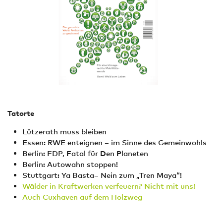
Tatorte
Lützerath muss bleiben
Essen: RWE enteignen – im Sinne des Gemeinwohls
Berlin: FDP,
F
atal für
D
en
P
laneten
Berlin: Autowahn stoppen!
Stuttgart: Ya Basta– Nein zum „Tren Maya“!
Wälder in Kraftwerken verfeuern? Nicht mit uns!
Auch Cuxhaven auf dem Holzweg