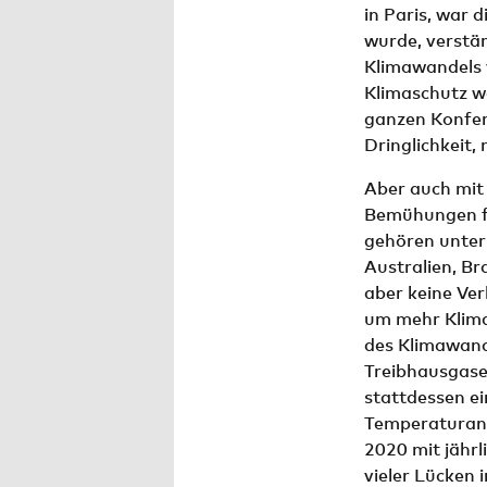
in Paris, war 
wurde, verstä
Klimawandels v
Klimaschutz w
ganzen Konfere
Dringlichkeit,
Aber auch mit
Bemühungen fü
gehören unter
Australien, Br
aber keine Ver
um mehr Klima
des Klimawande
Treibhausgase
stattdessen e
Temperaturans
2020 mit jährl
vieler Lücken 