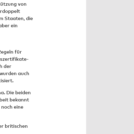
tützung von
erdoppelt
m Staaten, die
aber ein
egeln für
szertifikate-
h der
r wurden auch
siert.
a. Die beiden
beit bekannt
 noch eine
r britischen