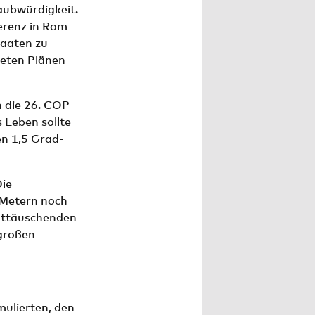
aubwürdigkeit.
ferenz in Rom
taaten zu
reten Plänen
 die 26. COP
 Leben sollte
n 1,5 Grad-
ie
 Metern noch
enttäuschenden
 großen
mulierten, den