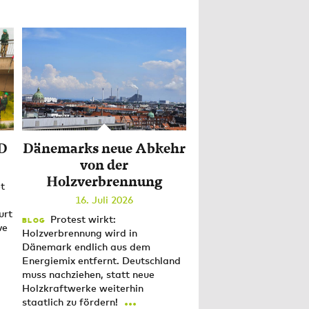
fD
Dänemarks neue Abkehr
von der
Holzverbrennung
t
16. Juli 2026
urt
Protest wirkt:
BLOG
ve
Holzverbrennung wird in
Dänemark endlich aus dem
Energiemix entfernt. Deutschland
muss nachziehen, statt neue
Holzkraftwerke weiterhin
...
staatlich zu fördern!