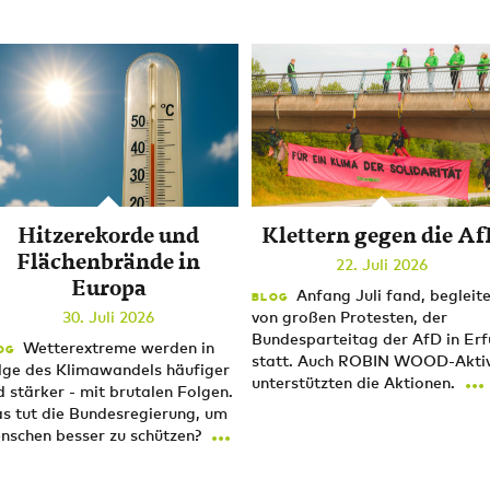
Hitzerekorde und
Klettern gegen die A
Flächenbrände in
22. Juli 2026
Europa
Anfang Juli fand, begleite
BLOG
30. Juli 2026
von großen Protesten, der
Bundesparteitag der AfD in Erf
Wetterextreme werden in
OG
statt. Auch ROBIN WOOD-Akti
lge des Klimawandels häufiger
...
unterstützten die Aktionen.
d stärker - mit brutalen Folgen.
s tut die Bundesregierung, um
...
nschen besser zu schützen?