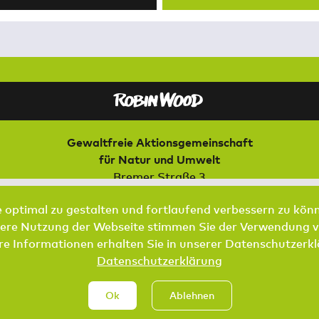
Gewaltfreie Aktionsgemeinschaft
für Natur und Umwelt
Bremer Straße 3
21073 Hamburg
 optimal zu gestalten und fortlaufend verbessern zu kön
tere Nutzung der Webseite stimmen Sie der Verwendung v
AKTIV WERDEN
KONTAKT
DATENSCHUTZ
IMPRESS
re Informationen erhalten Sie in unserer Datenschutzerkl
Datenschutzerklärung
Ok
Ablehnen