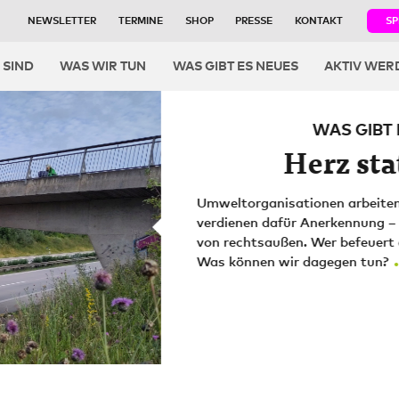
NEWSLETTER
TERMINE
SHOP
PRESSE
KONTAKT
S
igation
 SIND
WAS WIR TUN
WAS GIBT ES NEUES
AKTIV WER
WE
Was geh
W
Erfahre mehr darüber, wer
...
schlägt.