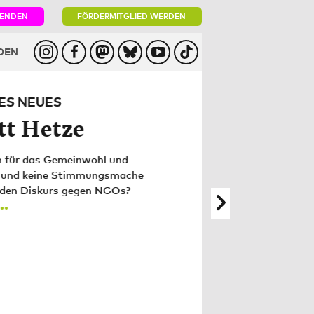
PENDEN
FÖRDERMITGLIED WERDEN
DEN
R WIR SIND
t bei ROBIN
OOD?
 wir sind und wofür unser Herz