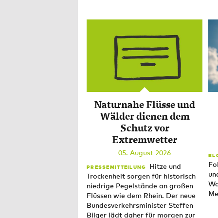
Naturnahe Flüsse und
Wälder dienen dem
Schutz vor
Extremwetter
05. August 2026
BL
Fo
Hitze und
PRESSEMITTEILUNG
un
Trockenheit sorgen für historisch
Wa
niedrige Pegelstände an großen
Me
Flüssen wie dem Rhein. Der neue
Bundesverkehrsminister Steffen
Bilger lädt daher für morgen zur