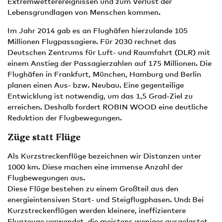
Extremwetterereignissen und zum Verlust der
Lebensgrundlagen von Menschen kommen.
Im Jahr 2014 gab es an Flughäfen hierzulande 105
Millionen Flugpassagiere. Für 2030 rechnet das
Deutschen Zentrums für Luft- und Raumfahrt (DLR) mit
einem Anstieg der Passagierzahlen auf 175 Millionen. Die
Flughäfen in Frankfurt, München, Hamburg und Berlin
planen einen Aus- bzw. Neubau. Eine gegenteilige
Entwicklung ist notwendig, um das 1,5 Grad-Ziel zu
erreichen. Deshalb fordert ROBIN WOOD eine deutliche
Reduktion der Flugbewegungen.
Züge statt Flüge
Als Kurzstreckenflüge bezeichnen wir Distanzen unter
1000 km. Diese machen eine immense Anzahl der
Flugbewegungen aus.
Diese Flüge bestehen zu einem Großteil aus den
energieintensiven Start- und Steigflugphasen. Und: Bei
Kurzstreckenflügen werden kleinere, ineffizientere
Flugzeuge verwendet, die meistens weniger ausgelastet