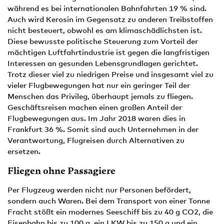
während es bei internationalen Bahnfahrten 19 % sind.
Auch wird Kerosin im Gegensatz zu anderen Treibstoffen
nicht besteuert, obwohl es am klimaschädlichsten ist.
Diese bewusste politische Steuerung zum Vorteil der
mächtigen Luftfahrtindustrie ist gegen die langfristigen
Interessen an gesunden Lebensgrundlagen gerichtet.
Trotz dieser viel zu niedrigen Preise und insgesamt viel zu
vieler Flugbewegungen hat nur ein geringer Teil der
Menschen das Privileg, überhaupt jemals zu fliegen.
Geschäftsreisen machen einen großen Anteil der
Flugbewegungen aus. Im Jahr 2018 waren dies in
Frankfurt 36 %. Somit sind auch Unternehmen in der
Verantwortung, Flugreisen durch Alternativen zu
ersetzen.
Fliegen ohne Passagiere
Per Flugzeug werden nicht nur Personen befördert,
sondern auch Waren. Bei dem Transport von einer Tonne
Fracht stößt ein modernes Seeschiff bis zu 40 g CO2, die
Eisenbahn bis zu 100 g, ein LKW bis zu 150 g und ein