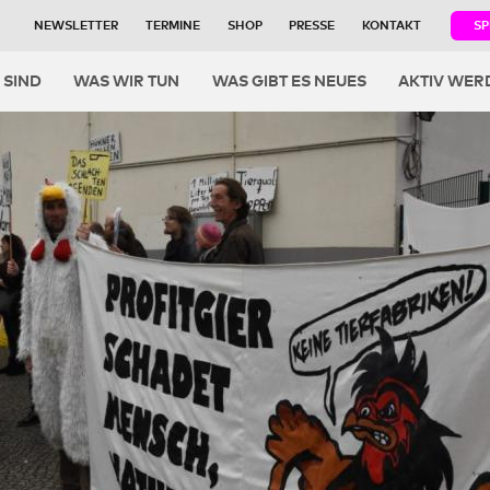
NEWSLETTER
TERMINE
SHOP
PRESSE
KONTAKT
S
igation
 SIND
WAS WIR TUN
WAS GIBT ES NEUES
AKTIV WER