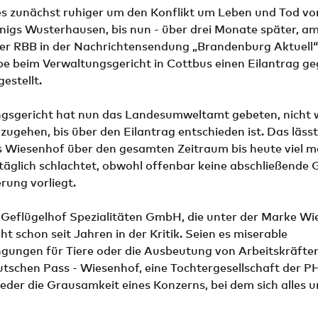
s zunächst ruhiger um den Konflikt um Leben und Tod von
nigs Wusterhausen, bis nun - über drei Monate später, am
er RBB in der Nachrichtensendung „Brandenburg Aktuell“ 
e beim Verwaltungsgericht in Cottbus einen Eilantrag ge
gestellt.
gsgericht hat nun das Landesumweltamt gebeten, nicht 
ugehen, bis über den Eilantrag entschieden ist. Das läss
s Wiesenhof über den gesamten Zeitraum bis heute viel m
 täglich schlachtet, obwohl offenbar keine abschließend
erung vorliegt.
 Geflügelhof Spezialitäten GmbH, die unter der Marke Wi
ht schon seit Jahren in der Kritik. Seien es miserable
gungen für Tiere oder die Ausbeutung von Arbeitskräfte
utschen Pass - Wiesenhof, eine Tochtergesellschaft der 
eder die Grausamkeit eines Konzerns, bei dem sich alles u