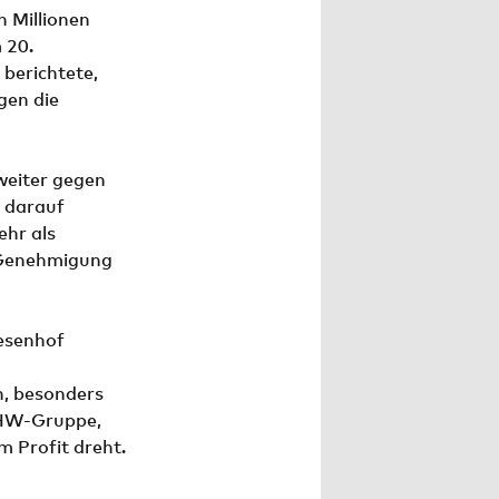
 Millionen
 20.
berichtete,
gen die
weiter gegen
t darauf
ehr als
e Genehmigung
esenhof
n, besonders
PHW-Gruppe,
m Profit dreht.