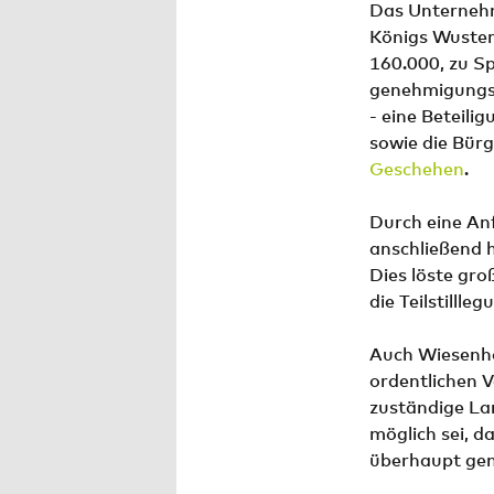
Das Unternehme
Königs Wuster
160.000, zu Sp
genehmigungsp
- eine Beteili
sowie die Bürge
Geschehen
.
Durch eine An
anschließend h
Dies löste gr
die Teilstillle
Auch Wiesenho
ordentlichen V
zuständige Lan
möglich sei, d
überhaupt ge