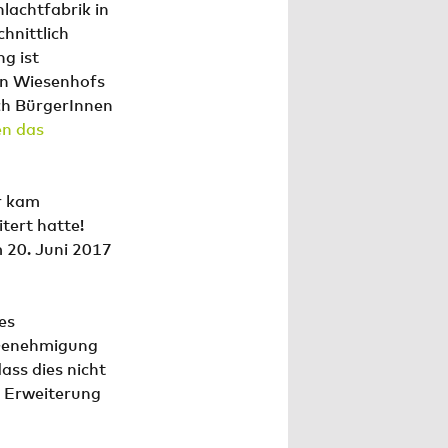
lachtfabrik in
hnittlich
g ist
en Wiesenhofs
ich BürgerInnen
en das
r kam
tert hatte!
 20. Juni 2017
es
e Genehmigung
ass dies nicht
e Erweiterung