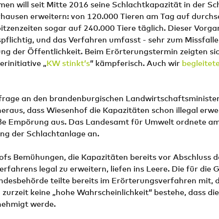
n will seit Mitte 2016 seine Schlachtkapazität in der Sch
hausen erweitern: von 120.000 Tieren am Tag auf durchsc
itzenzeiten sogar auf 240.000 Tiere täglich. Dieser Vorgan
flichtig, und das Verfahren umfasst - sehr zum Missfall
gung der Öffentlichkeit. Beim Erörterungstermin zeigten s
rinitiative „
KW stinkt‘s
“ kämpferisch. Auch wir
begleitet
frage an den brandenburgischen Landwirtschaftsministe
eraus, dass Wiesenhof die Kapazitäten schon illegal erwei
oße Empörung aus. Das Landesamt für Umwelt ordnete am
gung der Schlachtanlage an.
fs Bemühungen, die Kapazitäten bereits vor Abschluss d
erfahrens legal zu erweitern, liefen ins Leere. Die für di
desbehörde teilte bereits im Erörterungsverfahren mit, d
a zurzeit keine „hohe Wahrscheinlichkeit“ bestehe, dass di
nehmigt werde.