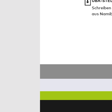
UBA-STE
Schreiben
aus Namib