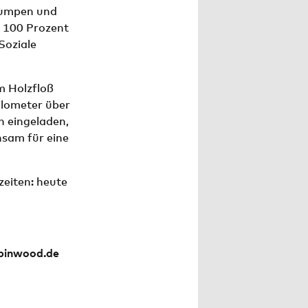
pumpen und
 100 Prozent
Soziale
m Holzfloß
Kilometer über
h eingeladen,
sam für eine
eiten: heute
binwood.de