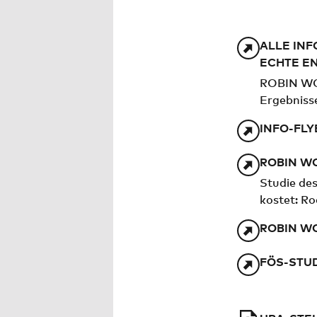
ALLE INF
CHTE EN
ROBIN WO
Ergebniss
INFO-FLY
ROBIN W
Studie de
kostet: R
ROBIN W
FÖS-STU