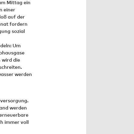
m Mittag ein
n einer
loß auf der
nat fordern
gung sozial
ndeln: Um
ibhausgase
 wird die
chreiten.
wasser werden
eversorgung.
hland werden
erneuerbare
h immer voll