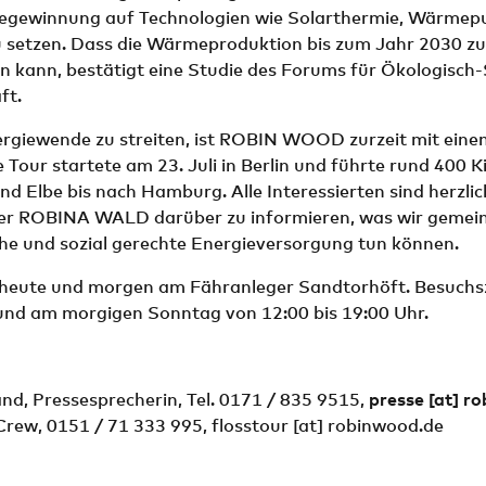
egewinnung auf Technologien wie Solarthermie, Wärme
 setzen. Dass die Wärmeproduktion bis zum Jahr 2030 zu
n kann, bestätigt eine Studie des Forums für Ökologisch-
ft.
ergiewende zu streiten, ist ROBIN WOOD zurzeit mit eine
 Tour startete am 23. Juli in Berlin und führte rund 400 
nd Elbe bis nach Hamburg. Alle Interessierten sind herzlic
der ROBINA WALD darüber zu informieren, was wir gemein
che und sozial gerechte Energieversorgung tun können.
t heute und morgen am Fähranleger Sandtorhöft. Besuchsz
 und am morgigen Sonntag von 12:00 bis 19:00 Uhr.
nd, Pressesprecherin, Tel. 0171 / 835 9515,
presse
[at]
ro
Crew, 0151 / 71 333 995,
flosstour
[at]
robinwood.de