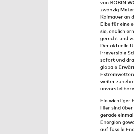
von ROBIN WOO
zwanzig Meter 
Kaimauer an de
Elbe für eine
sie, endlich 
gerecht und vo
Der aktuelle 
irreversible 
sofort und dra
globale Erwär
Extremwettere
weiter zunehm
unvorstellbar
Ein wichtiger 
Hier sind über
gerade einma
Energien gewo
auf fossile En