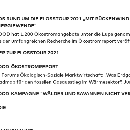
OS RUND UM DIE FLOSSTOUR 2021 „MIT RÜCKENWIND F
ERGIEWENDE“
OD hat 1.200 Ökostromangebote unter die Lupe genom
e der umfangreichen Recherche im Ökostromreport veröff
ER ZUR FLOSSTOUR 2021
OOD-ÖKOSTROMREPORT
s Forums Ökologisch-Soziale Marktwirtschaft: „Was Erdga
oadmap für den fossilen Gasausstieg im Wärmesektor“, Ju
OOD-KAMPAGNE “WÄLDER UND SAVANNEN NICHT VE
DIE