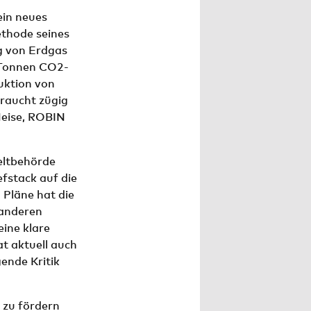
ein neues
ethode seines
g von Erdgas
n Tonnen CO2-
uktion von
raucht zügig
Heise, ROBIN
eltbehörde
stack auf die
Pläne hat die
anderen
eine klare
t aktuell auch
ende Kritik
 zu fördern