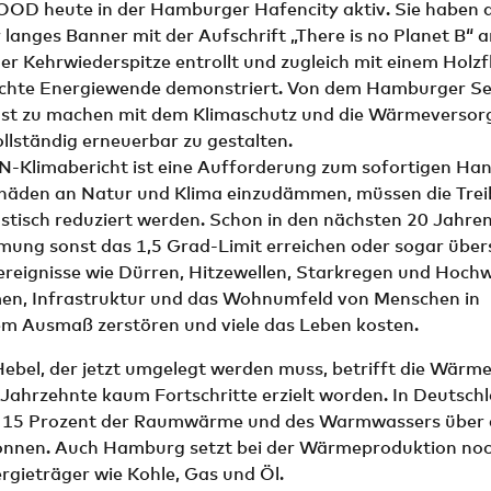
D heute in der Hamburger Hafencity aktiv. Sie haben a
langes Banner mit der Aufschrift „There is no Planet B“ a
r Kehrwiederspitze entrollt und zugleich mit einem Holzf
 echte Energiewende demonstriert. Von dem Hamburger Se
ernst zu machen mit dem Klimaschutz und die Wärmeversor
llständig erneuerbar zu gestalten.
UN-Klimabericht ist eine Aufforderung zum sofortigen Ha
Schäden an Natur und Klima einzudämmen, müssen die Tre
stisch reduziert werden. Schon in den nächsten 20 Jahren
mung sonst das 1,5 Grad-Limit erreichen oder sogar übers
reignisse wie Dürren, Hitzewellen, Starkregen und Hoch
en, Infrastruktur und das Wohnumfeld von Menschen in
em Ausmaß zerstören und viele das Leben kosten.
Hebel, der jetzt umgelegt werden muss, betrifft die Wärm
 Jahrzehnte kaum Fortschritte erzielt worden. In Deutsc
l 15 Prozent der Raumwärme und des Warmwassers über 
nnen. Auch Hamburg setzt bei der Wärmeproduktion noc
ergieträger wie Kohle, Gas und Öl.