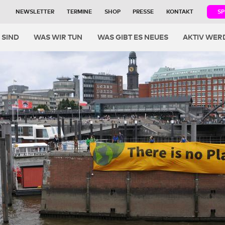
NEWSLETTER
TERMINE
SHOP
PRESSE
KONTAKT
S
igation
 SIND
WAS WIR TUN
WAS GIBT ES NEUES
AKTIV WER