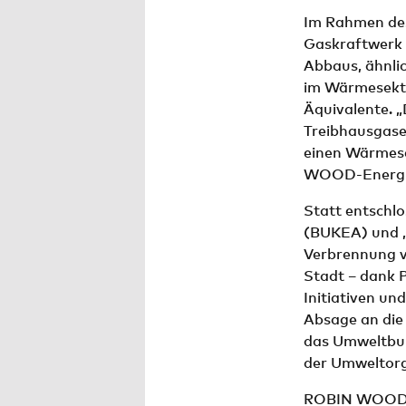
Im Rahmen des 
Gaskraftwerk 
Abbaus, ähnli
im Wärmesekto
Äquivalente. 
Treibhausgase
einen Wärmese
WOOD-Energie
Statt entschl
(BUKEA) und „
Verbrennung v
Stadt – dank
Initiativen un
Absage an die
das Umweltbu
der Umweltorg
ROBIN WOOD fo