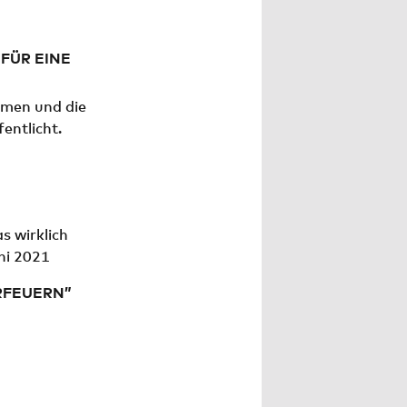
ÜR EINE E
men und die
entlicht.
s wirklich
ni 2021
RFEUERN”