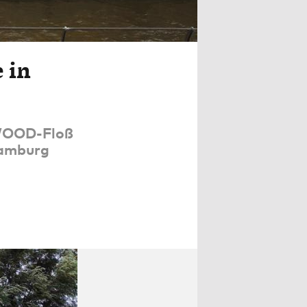
 in
 WOOD-Floß
Hamburg