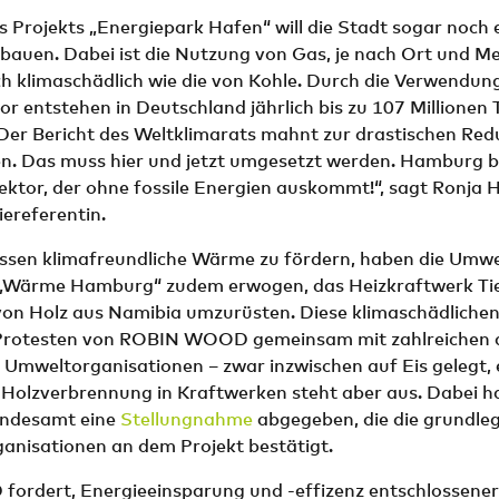
Projekts „Energiepark Hafen“ will die Stadt sogar noch 
bauen. Dabei ist die Nutzung von Gas, je nach Ort und M
ch klimaschädlich wie die von Kohle. Durch die Verwendun
r entstehen in Deutschland jährlich bis zu 107 Millione
„Der Bericht des Weltklimarats mahnt zur drastischen Red
n. Das muss hier und jetzt umgesetzt werden. Hamburg b
ktor, der ohne fossile Energien auskommt!“, sagt Ronja 
referentin.
ossen klimafreundliche Wärme zu fördern, haben die Umw
Wärme Hamburg“ zudem erwogen, das Heizkraftwerk Tief
on Holz aus Namibia umzurüsten. Diese klimaschädlichen 
 Protesten von ROBIN WOOD gemeinsam mit zahlreichen 
d Umweltorganisationen – zwar inzwischen auf Eis gelegt, 
 Holzverbrennung in Kraftwerken steht aber aus. Dabei ha
ndesamt eine
Stellungnahme
abgegeben, die die grundleg
anisationen an dem Projekt bestätigt.
rdert, Energieeinsparung und -effizenz entschlossener