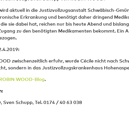
 wird aktuell in die Justizvollzugsanstalt Schwäbisch-Gmü
chronische Erkrankung und benötigt daher dringend Medik
ie sie dabei hat, reichen nur bis heute Abend und bislang 
Zugang zu den benötigten Medikamenten bekommt. Ein A
ezogen.
2.4.2019:
D zwischenzeitlich erfuhr, wurde Cécile nicht nach Sch
t, sondern in das Justizvollzugskrankenhaus Hohenaspe
ROBIN WOOD-Blog
.
n:
ven Schupp, Tel. 0174 / 40 63 038