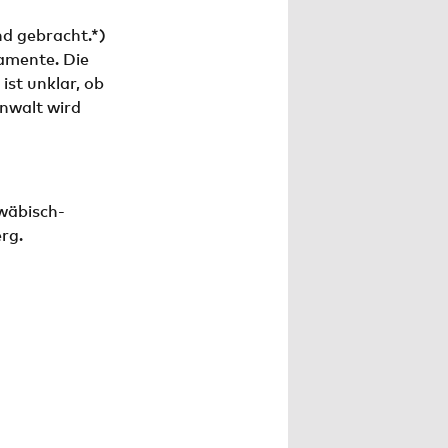
nd gebracht.*)
amente. Die
ist unklar, ob
nwalt wird
wäbisch-
rg.