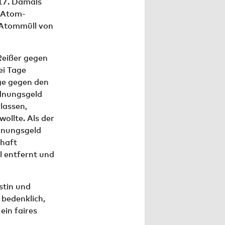
17. Damals
-Atom-
 Atommüll von
Reißer gegen
ei Tage
ge gegen den
rdnungsgeld
lassen,
wollte. Als der
rdnungsgeld
shaft
 entfernt und
stin und
 bedenklich,
in faires