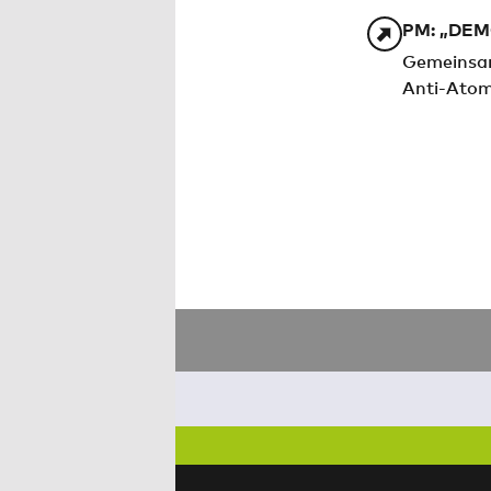
PM: „DE
Gemeinsam
Anti-Atom