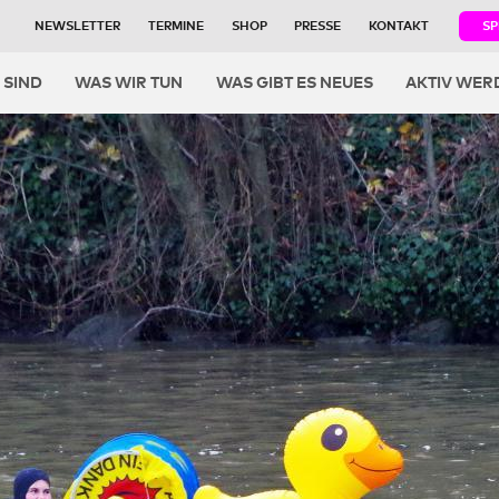
NEWSLETTER
TERMINE
SHOP
PRESSE
KONTAKT
S
igation
 SIND
WAS WIR TUN
WAS GIBT ES NEUES
AKTIV WER