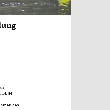
lung
n
das
 ROBIN
Rahmen des