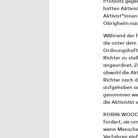
Protests gege
hatten Aktiv
Aktivist*inne
Obrigheim nac
Während der h
die unter dem 
Ordnungshaft.
Richter zu ste
angeordnet. Z
obwohl die Akti
Richter nach d
aufgehoben sei
genommen werd
die Aktivistin 
ROBIN WOOD pr
fordert, sie u
wenn Menschen
Verfahren ein