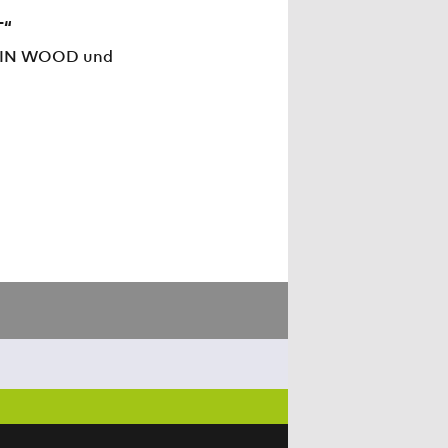
T“
OBIN WOOD und