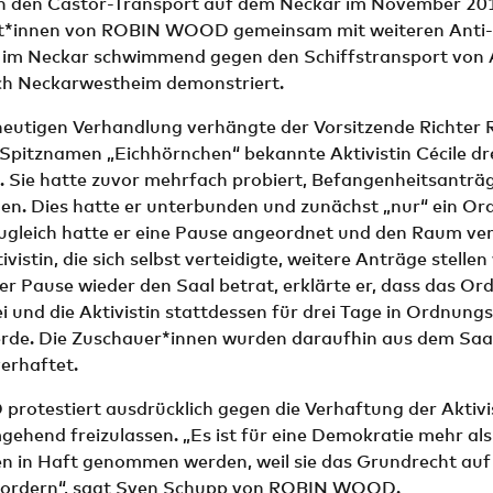
n den Castor-Transport auf dem Neckar im November 20
ist*innen von ROBIN WOOD gemeinsam mit weiteren Anti
n im Neckar schwimmend gegen den Schiffstransport von
h Neckarwestheim demonstriert.
eutigen Verhandlung verhängte der Vorsitzende Richter 
Spitznamen „Eichhörnchen“ bekannte Aktivistin Cécile dr
 Sie hatte zuvor mehrfach probiert, Befangenheitsanträ
llen. Dies hatte er unterbunden und zunächst „nur“ ein O
ugleich hatte er eine Pause angeordnet und den Raum ver
vistin, die sich selbst verteidigte, weitere Anträge stellen 
er Pause wieder den Saal betrat, erklärte er, dass das O
 und die Aktivistin stattdessen für drei Tage in Ordnung
e. Die Zuschauer*innen wurden daraufhin aus dem Saal
verhaftet.
otestiert ausdrücklich gegen die Verhaftung der Aktivi
mgehend freizulassen. „Es ist für eine Demokratie mehr als
 in Haft genommen werden, weil sie das Grundrecht auf e
fordern“, sagt Sven Schupp von ROBIN WOOD.