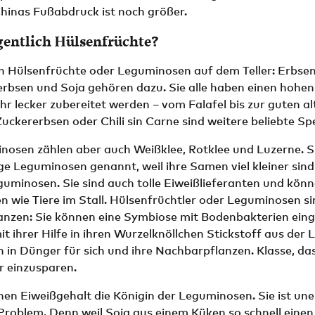
Chinas Fußabdruck ist noch größer.
gentlich Hülsenfrüchte?
en Hülsenfrüchte oder Leguminosen auf dem Teller: Erbse
erbsen und Soja gehören dazu. Sie alle haben einen hohen
r lecker zubereitet werden – vom Falafel bis zur guten al
uckererbsen oder Chili sin Carne sind weitere beliebte Spe
nosen zählen aber auch Weißklee, Rotklee und Luzerne. S
e Leguminosen genannt, weil ihre Samen viel kleiner sind 
uminosen. Sie sind auch tolle Eiweißlieferanten und könn
n wie Tiere im Stall. Hülsenfrüchtler oder Leguminosen s
anzen: Sie können eine Symbiose mit Bodenbakterien ein
t ihrer Hilfe in ihren Wurzelknöllchen Stickstoff aus der 
 in Dünger für sich und ihre Nachbarpflanzen. Klasse, das 
 einzusparen.
chen Eiweißgehalt die Königin der Leguminosen. Sie ist uner
Problem. Denn weil Soja aus einem Küken so schnell einen 