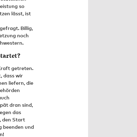
leistung so
zen lässt, ist
ragt. Billig,
setzung noch
chwestern.
startet?
Kraft getreten.
, dass wir
n liefern, die
Behörden
auch
pät dran sind,
egen das
, den Start
ng beenden und
n!