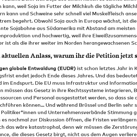
 kann, weil Soja im Futter der Milchkuh die tägliche Milch
ern kann und Schweine sehr schnell viel Muskelfleisch anset
xtrem begehrt. Obwohl Soja auch in Europa wächst, ist die
te Sojabohne aus Südamerika mit Abstand am meisten gef
enproduktion und hochwertig, weil ihre Eiweißzusammen
r ist als die ihrer weiter im Norden herangewachsenen S
 aktuellen Anlass, warum ihr die Petition jetzt 
gen globale Entwaldung (EUDR)
ist schon letztes Jahr in 
frist endet jedoch Ende dieses Jahres. Und das bedeutet
d im Endspurt. Die EU muss Infrastruktur und Informatione
en müssen das Gesetz in ihre Rechtssysteme integrieren, 
ssourcen und Personal ausgestattet werden, so dass sie 
chführen können... Und während Brüssel und Berlin sehr s
 Politiker*innen und Unternehmensverbände Stimmung g
 es nochmal zur Diskussion öffnen, die Fristen verlängern
ch das wäre katastrophal, denn wir müssen die Zerstöru
nce, die dieses Gesetz birgt, nicht aus dem Augen verliere