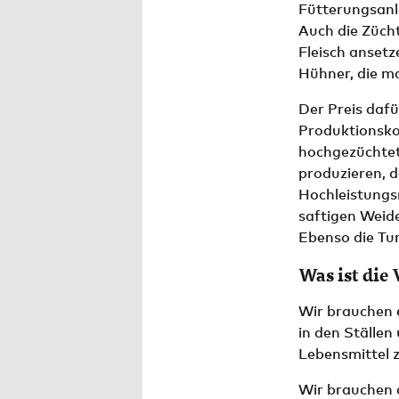
Fütterungsanla
Auch die Zücht
Fleisch ansetz
Hühner, die ma
Der Preis dafü
Produktionskos
hochgezüchtete
produzieren, 
Hochleistungsm
saftigen Weide
Ebenso die Tu
Was ist die
Wir brauchen e
in den Ställen
Lebensmittel z
Wir brauchen a