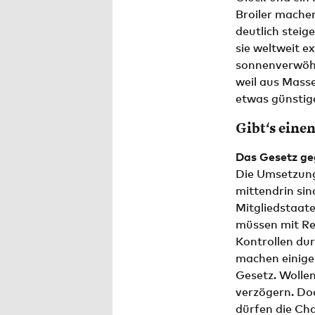
Broiler machen
deutlich steig
sie weltweit e
sonnenverwöhn
weil aus Mass
etwas günstige
Gibt‘s einen
Das Gesetz ge
Die Umsetzungs
mittendrin sin
Mitgliedstaat
müssen mit Re
Kontrollen dur
machen einige
Gesetz. Wollen
verzögern. Do
dürfen die Cha