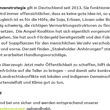
nzenstrategie
gilt in Deutschland seit 2013. Sie funktionie
rd immer offensichtlicher, dass es keine gute Idee ist, so v
ugleich ist es für die Höfe, die Soja, Erbsen, Linsen oder 
ig schwierig, die richtigen Vermarktungsstrukturen zu fin
usetzen. Die Ampel-Koalition hat sich eigentlich vorgeno
ehen. Sie hat auch Fördergeld bereitgestellt und den Fo
g auf Sojapflanzen für den menschlichen Verzehr verschob
n und vorne. Derzeit finden „Stakeholder-Anhörungen“ st
ut erarbeitet Handlungsvorschläge.
 überzeugt: Jetzt mehr Öffentlichkeit zu schaffen, hilft d
nfrüchte auf die Teller zu bringen – und damit sehr konkr
 Landrechtskonflikte mit lokalen und indigenen Gemeinsc
tenvielfalt und Klima gut zu tun.
z
ind bei uns sicher und werden entsprechend unserer
estimmungen
gehandhabt.