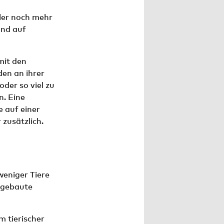
ller noch mehr
und auf
mit den
den an ihrer
der so viel zu
n. Eine
e auf einer
 zusätzlich.
weniger Tiere
angebaute
m tierischer