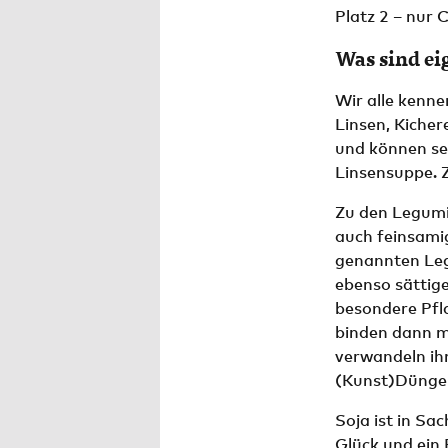
Platz 2 – nur 
Was sind ei
Wir alle kenn
Linsen, Kicher
und können seh
Linsensuppe. Z
Zu den Legumi
auch feinsamig
genannten Leg
ebenso sättige
besondere Pfl
binden dann mi
verwandeln ihn
(Kunst)Dünger
Soja ist in Sa
Glück und ein 