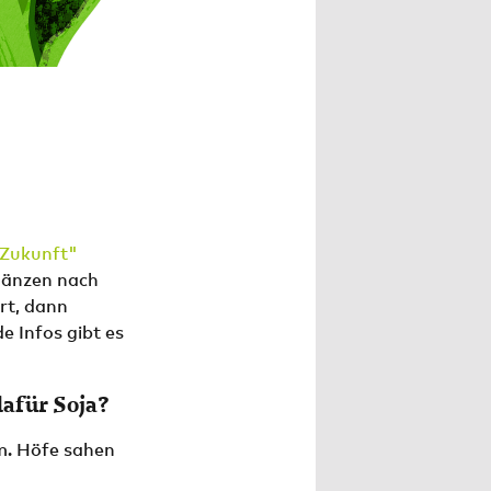
t Zukunft"
gänzen nach
rt, dann
e Infos gibt es
dafür Soja?
rm. Höfe sahen