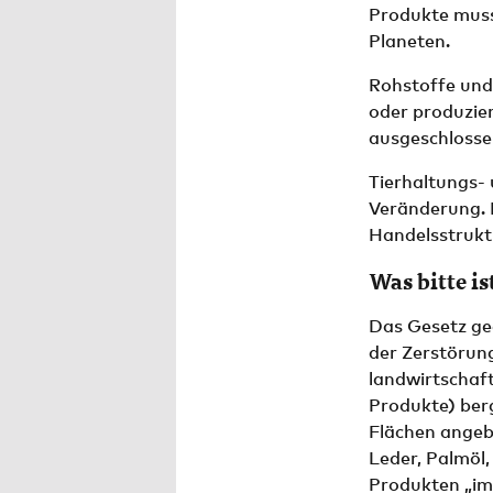
Produkte muss
Planeten.
Rohstoffe und 
oder produzie
ausgeschlosse
Tierhaltungs-
Veränderung. 
Handelsstrukt
Was bitte i
Das Gesetz ge
der Zerstörun
landwirtschaft
Produkte) berg
Flächen angeba
Leder, Palmöl,
Produkten „imp