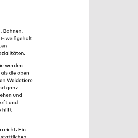
n, Bohnen,
 Eiweißgehalt
ten
zialitäten.
ie werden
als die oben
en Weidetiere
ind ganz
gehen und
Luft und
hilft
reicht. Ein
stattlichen