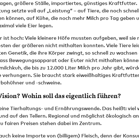
gen, größere Ställe, importiertes, günstiges Kraftfutter.
ung setzte voll auf „Leistung“ – auf Tiere, die noch schne
en können, auf Kühe, die noch mehr Milch pro Tag geben 
ximal viele Eier legen.
r ist hoch: Viele kleinere Höfe mussten aufgeben, weil sie 
ten der größeren nicht mithalten konnten. Viele Tiere lei
n Genetik, die ihre Körper zwingt, so schnell zu wachsen o
dass Bewegungsapparat oder Euter nicht mithalten könne
ilchkuh, die bis zu 12.000 Liter Milch pro Jahr gibt, würd
 verhungern. Sie braucht stark eiweißhaltiges Kraftfutter
rbohühner und -schweine.
 Vision? Wohin soll das eigentlich führen?
ine Tierhaltungs- und Ernährungswende. Das heißt: viel 
 und auf den Tellern. Regional und möglichst ökologisch 
u fairen Preisen stehen dabei im Zentrum.
uch keine Importe von (billigem) Fleisch, denn der Konsu