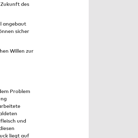
 Zukunft des
al angebaut
önnen sicher
hen Willen zur
 dem Problem
ung
arbeitete
waldeten
fleisch und
diesen
ck liegt auf