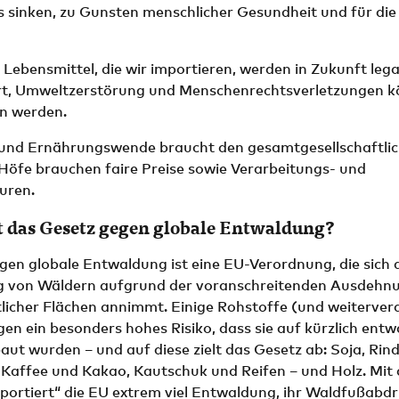
 sinken, zu Gunsten menschlicher Gesundheit und für die
Lebensmittel, die wir importieren, werden in Zukunft leg
rt, Umweltzerstörung und Menschenrechtsverletzungen k
n werden.
 und Ernährungswende braucht den gesamtgesellschaftlic
Höfe brauchen faire Preise sowie Verarbeitungs- und
uren.
st das Gesetz gegen globale Entwaldung?
gen globale Entwaldung ist eine EU-Verordnung, die sich
g von Wäldern aufgrund der voranschreitenden Ausdehn
licher Flächen annimmt. Einige Rohstoffe (und weiterver
en ein besonders hohes Risiko, dass sie auf kürzlich ent
ut wurden – und auf diese zielt das Gesetz ab: Soja, Rind
 Kaffee und Kakao, Kautschuk und Reifen – und Holz. Mit 
ortiert“ die EU extrem viel Entwaldung, ihr Waldfußabdru