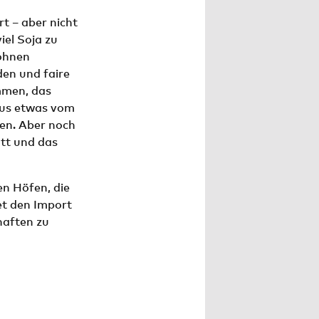
rt – aber nicht
iel Soja zu
Bohnen
den und faire
mmen, das
kus etwas vom
en. Aber noch
att und das
en Höfen, die
et den Import
haften zu