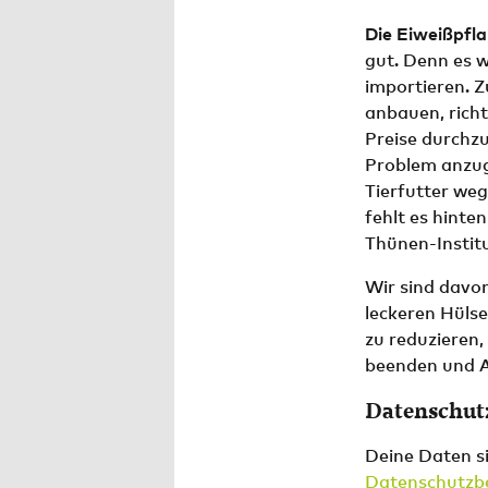
Die Eiweißpfla
gut. Denn es wi
importieren. Z
anbauen, richt
Preise durchz
Problem anzug
Tierfutter we
fehlt es hinte
Thünen-Instit
Wir sind davon
leckeren Hülse
zu reduzieren,
beenden und Ar
Datenschut
Deine Daten s
Datenschutzb