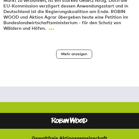
Markt zu verbannen, ist ein starkes Gesetz nötig. Doch die
EU-Kommission verzögert dessen Anwendungsstart und in
Deutschland ist die Regierungskoalition am Ende. ROBIN
WOOD und Aktion Agrar übergeben heute eine Petition im
Bundeslandwirtschaftsministerium - für den Schutz von
...
Wäldern und Höfen.
Seitennummerierung
Mehr anzeigen
Gewaltfreie Aktionsgemeinschaft