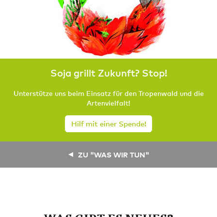
Soja grillt Zukunft? Stop!
Unterstütze uns beim Einsatz für den Tropenwald und die
Artenvielfalt!
Hilf mit einer Spende!
ZU "WAS WIR TUN"