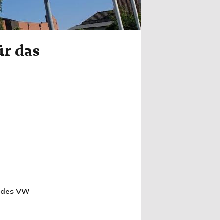
ür das
 des VW-