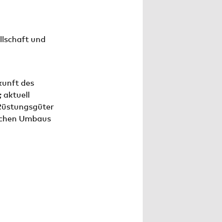
llschaft und
kunft des
 aktuell
Rüstungsgüter
ischen Umbaus