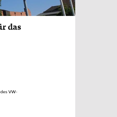
ür das
 des VW-