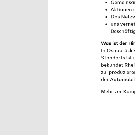
Gemeinsam
Aktionen 
Das Netzw
uns verne
Beschäfti
Was ist der H
In Osnabrück 
Standorts ist 
bekundet Rhei
zu produziere
der Automobil
Mehr zur Ka