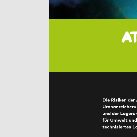
A
Die Risiken der
Urananreicheru
und der Lagerun
für Umwelt und 
technisiertes L