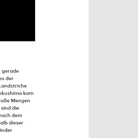
1 gerade
es der
Landstriche
Fukushima kam
 große Mengen
sind die
 nach dem
alb dieser
inder