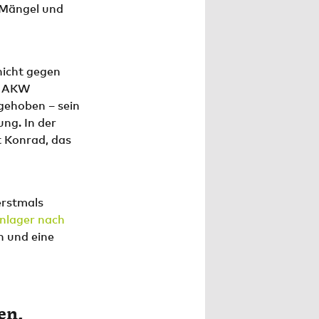
 Mängel und
nicht gegen
m AKW
gehoben – sein
ng. In der
 Konrad, das
erstmals
nlager nach
n und eine
en,