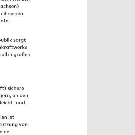
sachsen)
mit seinen
ente-
ublik sorgt
omkraftwerke
üll in großen
t) sichere
gern, an den
eicht- und
n
en ist
stützung von
eine