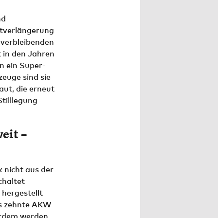
nd
itverlängerung
 verbleibenden
t in den Jahren
n ein Super-
euge sind sie
aut, die erneut
tilllegung
eit –
 nicht aus der
chaltet
 hergestellt
des zehnte AKW
erdem werden