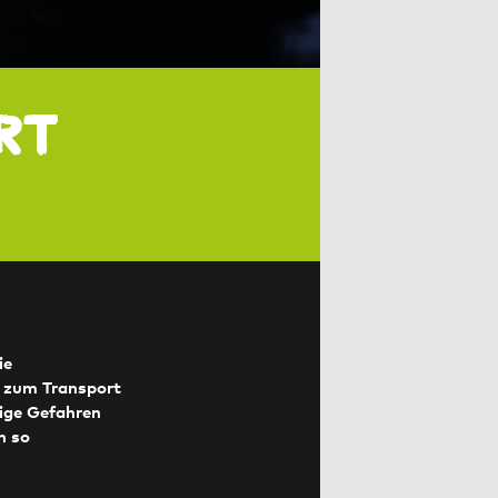
rt
ie
n zum Transport
sige Gefahren
h so