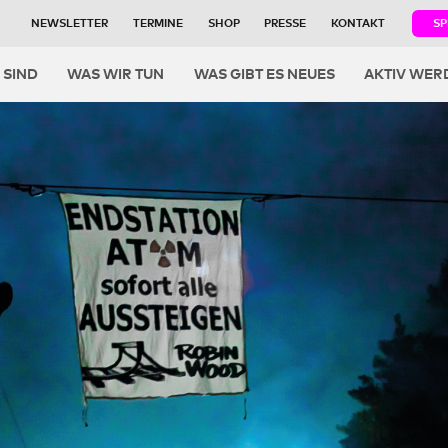
NEWSLETTER
TERMINE
SHOP
PRESSE
KONTAKT
S
igation
 SIND
WAS WIR TUN
WAS GIBT ES NEUES
AKTIV WER