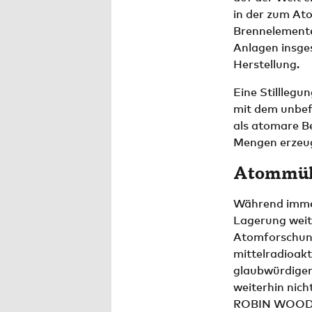
in der zum At
Brennelemente 
Anlagen insge
Herstellung.
Eine Stilllegu
mit dem unbef
als atomare B
Mengen erzeu
Atommüll
Während immer
Lagerung weit
Atomforschung
mittelradioakt
glaubwürdiger
weiterhin nich
ROBIN WOOD u