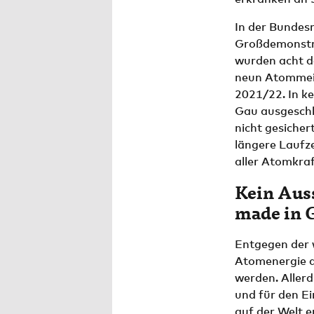
In der Bundesr
Großdemonstra
wurden acht d
neun Atommeile
2021/22. In k
Gau ausgeschl
nicht gesicher
längere Laufze
aller Atomkraf
Kein Auss
made in 
Entgegen der 
Atomenergie a
werden. Allerd
und für den Ei
auf der Welt 