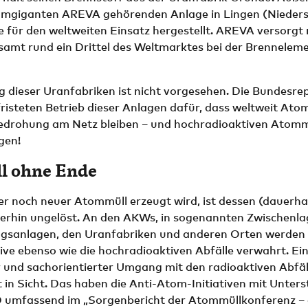
omgiganten AREVA gehörenden Anlage in Lingen (Nieder
für den weltweiten Einsatz hergestellt. AREVA versorgt 
samt rund ein Drittel des Weltmarktes bei der Brennelem
ng dieser Uranfabriken ist nicht vorgesehen. Die Bundesrep
risteten Betrieb dieser Anlagen dafür, dass weltweit At
edrohung am Netz bleiben – und hochradioaktiven Atomm
gen!
 ohne Ende
 noch neuer Atommüll erzeugt wird, ist dessen (dauerhaf
erhin ungelöst. An den AKWs, in sogenannten Zwischenla
sanlagen, den Uranfabriken und anderen Orten werden l
ive ebenso wie die hochradioaktiven Abfälle verwahrt. Ei
 und sachorientierter Umgang mit den radioaktiven Abfäll
t in Sicht. Das haben die Anti-Atom-Initiativen mit Unter
mfassend im „Sorgenbericht der Atommüllkonferenz – 