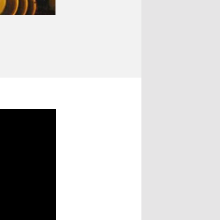
Atommüll-Lager Asse
HELMHOLTZZENTRUM MÜNCHEN