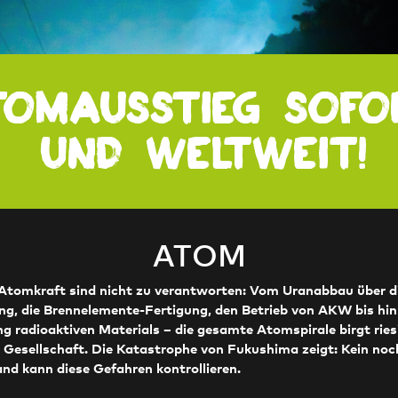
tomausstieg sofo
und weltweit!
ATOM
 Atomkraft sind nicht zu verantworten: Vom Uranabbau über d
ng, die Brennelemente-Fertigung, den Betrieb von AKW bis hi
g radioaktiven Materials – die gesamte Atomspirale birgt rie
Gesellschaft. Die Katastrophe von Fukushima zeigt: Kein noc
and kann diese Gefahren kontrollieren.