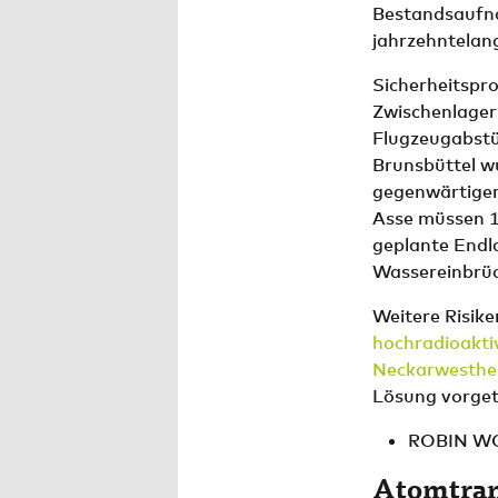
Bestandsaufna
jahrzehntelang
Sicherheitspr
Zwischenlager
Flugzeugabstü
Brunsbüttel w
gegenwärtiger 
Asse müssen 1
geplante Endla
Wassereinbrüc
Weitere Risik
hochradioakti
Neckarwesthe
Lösung vorget
ROBIN WO
Atomtrans