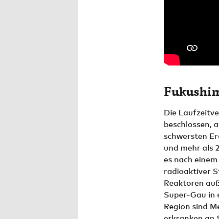
Fukushim
Die Laufzeitv
beschlossen, a
schwersten Er
und mehr als 
es nach einem 
radioaktiver S
Reaktoren auß
Super-Gau in 
Region sind M
erkranken an 