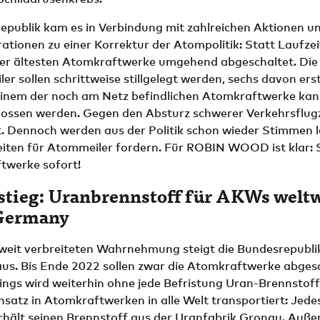
epublik kam es in Verbindung mit zahlreichen Aktionen u
tionen zu einer Korrektur der Atompolitik: Statt Laufze
er ältesten Atomkraftwerke umgehend abgeschaltet. Die
r sollen schrittweise stillgelegt werden, sechs davon ers
einem der noch am Netz befindlichen Atomkraftwerke kan
ossen werden. Gegen den Absturz schwerer Verkehrsflugz
t. Dennoch werden aus der Politik schon wieder Stimmen l
iten für Atommeiler fordern. Für ROBIN WOOD ist klar: S
twerke sofort!
tieg: Uranbrennstoff für AKWs weltw
Germany
weit verbreiteten Wahrnehmung steigt die Bundesrepublik
us. Bis Ende 2022 sollen zwar die Atomkraftwerke abges
ings wird weiterhin ohne jede Befristung Uran-Brennstoff
nsatz in Atomkraftwerken in alle Welt transportiert: Je
erhält seinen Brennstoff aus der Uranfabrik Gronau. Auß