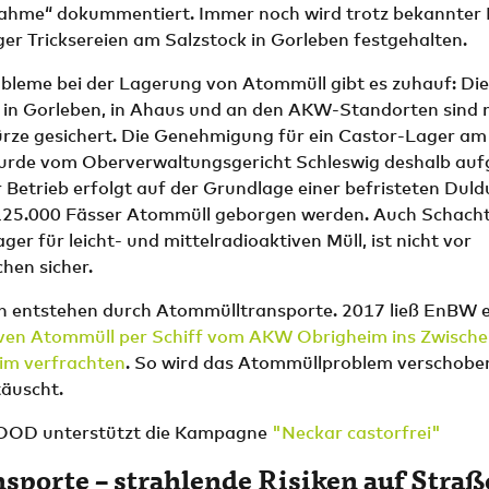
hme“ dokummentiert. Immer noch wird trotz bekannter
er Tricksereien am Salzstock in Gorleben festgehalten.
obleme bei der Lagerung von Atommüll gibt es zuhauf: Die
 in Gorleben, in Ahaus und an den AKW-Standorten sind 
rze gesichert. Die Genehmigung für ein Castor-Lager a
urde vom Oberverwaltungsgericht Schleswig deshalb auf
Betrieb erfolgt auf der Grundlage einer befristeten Duldu
25.000 Fässer Atommüll geborgen werden. Auch Schacht
ger für leicht- und mittelradioaktiven Müll, ist nicht vor
hen sicher.
en entstehen durch Atommülltransporte. 2017 ließ EnBW 
ven Atommüll per Schiff vom AKW Obrigheim ins Zwische
im verfrachten
. So wird das Atommüllproblem verschobe
äuscht.
OD unterstützt die Kampagne
"Neckar castorfrei"
porte – strahlende Risiken auf Straß