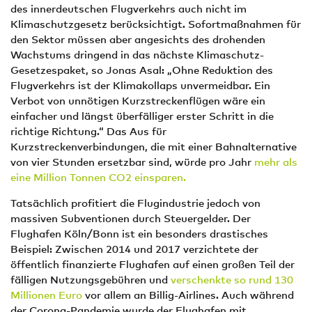
des innerdeutschen Flugverkehrs auch nicht im
Klimaschutzgesetz berücksichtigt. Sofortmaßnahmen für
den Sektor müssen aber angesichts des drohenden
Wachstums dringend in das nächste Klimaschutz-
Gesetzespaket, so Jonas Asal: „Ohne Reduktion des
Flugverkehrs ist der Klimakollaps unvermeidbar. Ein
Verbot von unnötigen Kurzstreckenflügen wäre ein
einfacher und längst überfälliger erster Schritt in die
richtige Richtung.“ Das Aus für
Kurzstreckenverbindungen, die mit einer Bahnalternative
von vier Stunden ersetzbar sind, würde pro Jahr
mehr als
eine Million Tonnen CO2 einsparen.
Tatsächlich profitiert die Flugindustrie jedoch von
massiven Subventionen durch Steuergelder. Der
Flughafen Köln/Bonn ist ein besonders drastisches
Beispiel: Zwischen 2014 und 2017 verzichtete der
öffentlich finanzierte Flughafen auf einen großen Teil der
fälligen Nutzungsgebühren und
verschenkte so rund 130
Millionen Euro
vor allem an Billig-Airlines. Auch während
der Corona-Pandemie wurde der Flughafen mit