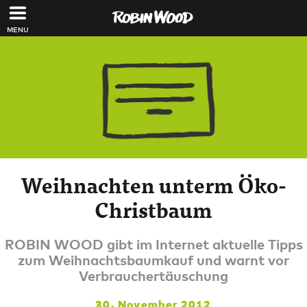
Direkt zum Inhalt
Weihnachten unterm Öko-
Christbaum
ROBIN WOOD gibt im Internet aktuelle Tipps
zum Weihnachtsbaumkauf und warnt vor
Verbrauchertäuschung
30. November 2012