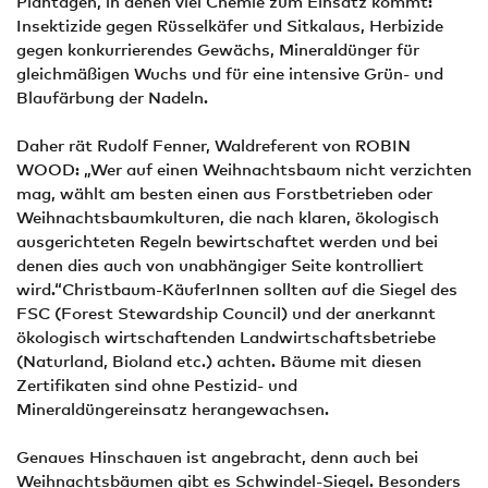
Plantagen, in denen viel Chemie zum Einsatz kommt:
Insektizide gegen Rüsselkäfer und Sitkalaus, Herbizide
gegen konkurrierendes Gewächs, Mineraldünger für
gleichmäßigen Wuchs und für eine intensive Grün- und
Blaufärbung der Nadeln.
Daher rät Rudolf Fenner, Waldreferent von ROBIN
WOOD: „Wer auf einen Weihnachtsbaum nicht verzichten
mag, wählt am besten einen aus Forstbetrieben oder
Weihnachtsbaumkulturen, die nach klaren, ökologisch
ausgerichteten Regeln bewirtschaftet werden und bei
denen dies auch von unabhängiger Seite kontrolliert
wird.“Christbaum-KäuferInnen sollten auf die Siegel des
FSC (Forest Stewardship Council) und der anerkannt
ökologisch wirtschaftenden Landwirtschaftsbetriebe
(Naturland, Bioland etc.) achten. Bäume mit diesen
Zertifikaten sind ohne Pestizid- und
Mineraldüngereinsatz herangewachsen.
Genaues Hinschauen ist angebracht, denn auch bei
Weihnachtsbäumen gibt es Schwindel-Siegel. Besonders