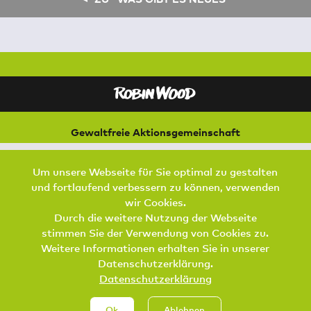
Gewaltfreie Aktionsgemeinschaft
für Natur und Umwelt
Bremer Straße 3
Um unsere Webseite für Sie optimal zu gestalten
21073 Hamburg
und fortlaufend verbessern zu können, verwenden
Footer Menu
wir Cookies.
SPENDEN
AKTIV WERDEN
KONTAKT
Durch die weitere Nutzung der Webseite
stimmen Sie der Verwendung von Cookies zu.
DATENSCHUTZ
IMPRESSUM
JOBS
Weitere Informationen erhalten Sie in unserer
Datenschutzerklärung.
Datenschutzerklärung
Ok
Ablehnen