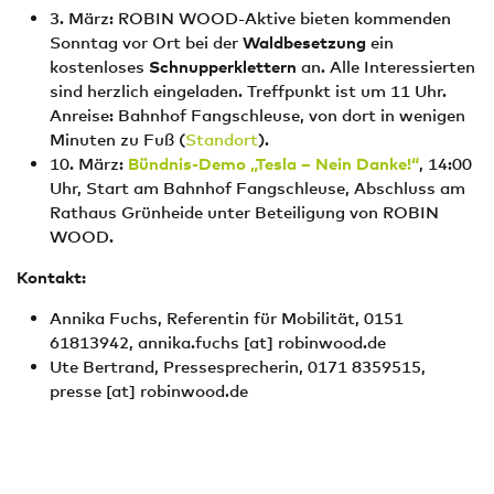
3. März: ROBIN WOOD-Aktive bieten kommenden
Sonntag vor Ort bei der
Waldbesetzung
ein
kostenloses
Schnupperklettern
an. Alle Interessierten
sind herzlich eingeladen. Treffpunkt ist um 11 Uhr.
Anreise: Bahnhof Fangschleuse, von dort in wenigen
Minuten zu Fuß (
Standort
).
10. März:
Bündnis-Demo
„Tesla – Nein Danke!“
, 14:00
Uhr, Start am Bahnhof Fangschleuse, Abschluss am
Rathaus Grünheide unter Beteiligung von ROBIN
WOOD.
Kontakt:
Annika Fuchs, Referentin für Mobilität, 0151
61813942,
annika.fuchs
[at]
robinwood.de
Ute Bertrand, Pressesprecherin, 0171 8359515,
presse
[at]
robinwood.de