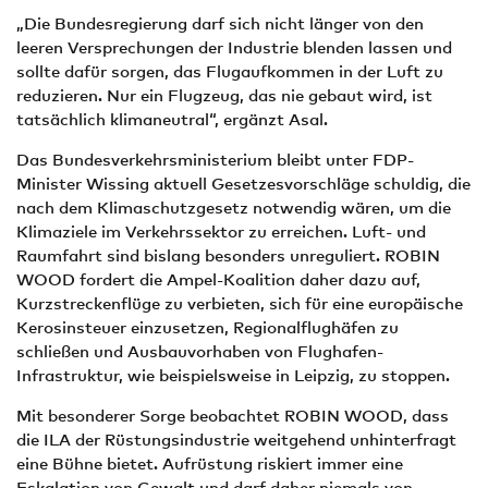
„Die Bundesregierung darf sich nicht länger von den
leeren Versprechungen der Industrie blenden lassen und
sollte dafür sorgen, das Flugaufkommen in der Luft zu
reduzieren. Nur ein Flugzeug, das nie gebaut wird, ist
tatsächlich klimaneutral“, ergänzt Asal.
Das Bundesverkehrsministerium bleibt unter FDP-
Minister Wissing aktuell Gesetzesvorschläge schuldig, die
nach dem Klimaschutzgesetz notwendig wären, um die
Klimaziele im Verkehrssektor zu erreichen. Luft- und
Raumfahrt sind bislang besonders unreguliert. ROBIN
WOOD fordert die Ampel-Koalition daher dazu auf,
Kurzstreckenflüge zu verbieten, sich für eine europäische
Kerosinsteuer einzusetzen, Regionalflughäfen zu
schließen und Ausbauvorhaben von Flughafen-
Infrastruktur, wie beispielsweise in Leipzig, zu stoppen.
Mit besonderer Sorge beobachtet ROBIN WOOD, dass
die ILA der Rüstungsindustrie weitgehend unhinterfragt
eine Bühne bietet. Aufrüstung riskiert immer eine
Eskalation von Gewalt und darf daher niemals von