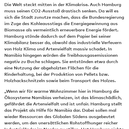
Die Welt steckt mitten in der Klimakrise. Auch Hamburg
muss seinen CO2-Ausstoß drastisch senken. Da will es
sich die Stadt zunutze machen, dass die Bundesregierung
im Zuge des Kohleausstiegs die Energiegewinnung aus
Biomasse als vermeintlich erneuerbare Energie fördert.
Hamburg stünde dadurch auf dem Papier bei seiner
Klimabilanz besser da, obwohl das industrielle Verfeuern
von Holz Klima und Artenvielfalt massiv schadet. In
Namibia hingegen würden die Treibhausgasemissionen
negativ zu Buche schlagen. Sie entstünden etwa durch
eine Nutzung der abgeholzten Flächen für die
Rinderhaltung, bei der Produktion von Pellets bzw.
Holzhackschnitzeln sowie beim Transport des Holzes.
„Wenn wir für warme Wohnzimmer hier in Hamburg die
Ökosysteme Namibias verheizen, ist das klimaschädlich,
gefährdet die Artenvielfalt und ist unfair. Hamburg stellt
das Projekt als Hilfe für Namibia dar. Dabei sollen mal
wieder Ressourcen des Globalen Südens ausgebeutet
werden, um den unersättlichen Rohstoffhunger reicher