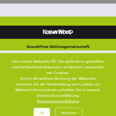
Gewaltfreie Aktionsgemeinschaft
für Natur und Umwelt
Bremer Straße 3
Um unsere Webseite für Sie optimal zu gestalten
21073 Hamburg
und fortlaufend verbessern zu können, verwenden
Footer Menu
wir Cookies.
SPENDEN
AKTIV WERDEN
KONTAKT
Durch die weitere Nutzung der Webseite
stimmen Sie der Verwendung von Cookies zu.
DATENSCHUTZ
IMPRESSUM
JOBS
Weitere Informationen erhalten Sie in unserer
Datenschutzerklärung.
Datenschutzerklärung
Ok
Ablehnen