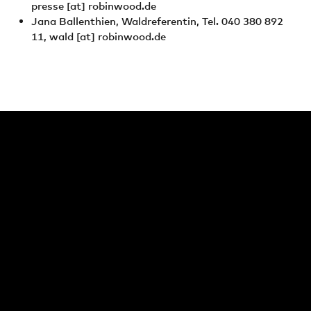
presse
[at]
robinwood.de
Jana Ballenthien, Waldreferentin, Tel. 040 380 892
11,
wald
[at]
robinwood.de