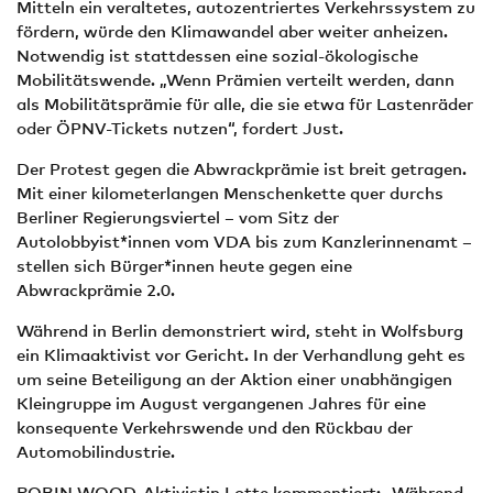
Mitteln ein veraltetes, autozentriertes Verkehrssystem zu
fördern, würde den Klimawandel aber weiter anheizen.
Notwendig ist stattdessen eine sozial-ökologische
Mobilitätswende. „Wenn Prämien verteilt werden, dann
als Mobilitätsprämie für alle, die sie etwa für Lastenräder
oder ÖPNV-Tickets nutzen“, fordert Just.
Der Protest gegen die Abwrackprämie ist breit getragen.
Mit einer kilometerlangen Menschenkette quer durchs
Berliner Regierungsviertel – vom Sitz der
Autolobbyist*innen vom VDA bis zum Kanzlerinnenamt –
stellen sich Bürger*innen heute gegen eine
Abwrackprämie 2.0.
Während in Berlin demonstriert wird, steht in Wolfsburg
ein Klimaaktivist vor Gericht. In der Verhandlung geht es
um seine Beteiligung an der Aktion einer unabhängigen
Kleingruppe im August vergangenen Jahres für eine
konsequente Verkehrswende und den Rückbau der
Automobilindustrie.
ROBIN WOOD-Aktivistin Lotte kommentiert: „Während