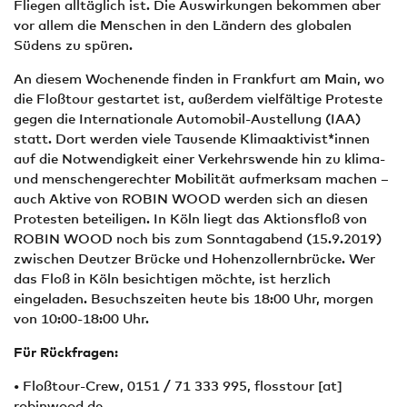
Fliegen alltäglich ist. Die Auswirkungen bekommen aber
vor allem die Menschen in den Ländern des globalen
Südens zu spüren.
An diesem Wochenende finden in Frankfurt am Main, wo
die Floßtour gestartet ist, außerdem vielfältige Proteste
gegen die Internationale Automobil-Austellung (IAA)
statt. Dort werden viele Tausende Klimaaktivist*innen
auf die Notwendigkeit einer Verkehrswende hin zu klima-
und menschengerechter Mobilität aufmerksam machen –
auch Aktive von ROBIN WOOD werden sich an diesen
Protesten beteiligen. In Köln liegt das Aktionsfloß von
ROBIN WOOD noch bis zum Sonntagabend (15.9.2019)
zwischen Deutzer Brücke und Hohenzollernbrücke. Wer
das Floß in Köln besichtigen möchte, ist herzlich
eingeladen. Besuchszeiten heute bis 18:00 Uhr, morgen
von 10:00-18:00 Uhr.
Für Rückfragen:
• Floßtour-Crew, 0151 / 71 333 995,
flosstour
[at]
robinwood.de