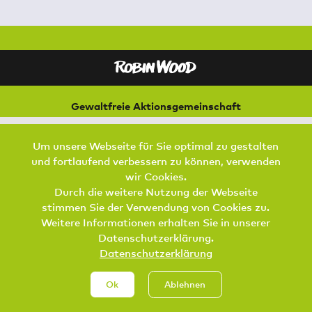
Gewaltfreie Aktionsgemeinschaft
für Natur und Umwelt
Bremer Straße 3
Um unsere Webseite für Sie optimal zu gestalten
21073 Hamburg
und fortlaufend verbessern zu können, verwenden
Footer Menu
wir Cookies.
SPENDEN
AKTIV WERDEN
KONTAKT
Durch die weitere Nutzung der Webseite
stimmen Sie der Verwendung von Cookies zu.
DATENSCHUTZ
IMPRESSUM
JOBS
Weitere Informationen erhalten Sie in unserer
Datenschutzerklärung.
Datenschutzerklärung
Ok
Ablehnen
Spenden