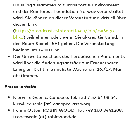
Häusling zusammen mit Transport & Environment
und der Rainforest Foundation Norway veranstaltet
wird. Sie können an dieser Veranstaltung virtuell über
diesen Link
(
https://broadcaster.interactio.eu/join/zw3e-yk1r-
bhk3
) teilnehmen oder, wenn Sie akkreditiert sind, in
den Raum Spinelli 5E1 gehen. Die Veranstaltung
beginnt um 14:00 Uhr.
Der Umweltausschuss des Europäischen Parlaments
wird über die Änderungsanträge zur Erneuerbaren-
Energien-Richtlinie nächste Woche, am 16./17. Mai
abstimmen.
Pressekontakt:
Klervi Le Guenic, Canopée, Tel. +33 7 52 64 08 54,
klervi.leguenic
[at]
canopee-asso.org
Fenna Otten, ROBIN WOOD, Tel. +49 160 3441208,
tropenwald
[at]
robinwood.de