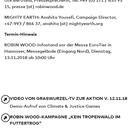
Ute Bertrand, Pressesprecherin, Tel. +49 (0) 171 / 835 95
15,
presse
[at]
robinwood.de
MIGHTY EARTH: Anahita Yousefi, Campaign Director,
+47-993 / 864 37,
anahita
[at]
mightyearth.org
Termin-Hinweis
ROBIN WOOD-Infostand vor der Messe EuroTier in
Hannover, Messegelände (Eingang Nord), Dienstag,
13.11.2018 ab 10:00 Uhr
VIDEO VON GRASWURZEL-TV ZUR AKTION V. 12.11.18
Demo-Aufruf von Climate & Justice Games
ROBIN WOOD-KAMPAGNE „KEIN TROPENWALD IM
FUTTERTROG“