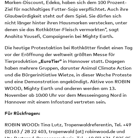
Marken-Discount, Edeka, haben sich dem 100 Prozent-
Ziel für nachhaltiges Futter-Soja verpflichtet. Auch ihre
Glaubwürdigkeit steht auf dem Spiel. Sie dürfen sich
nicht länger hinter ihren Hausmarken verstecken, unter
denen sie das Rothkötter-Fleisch vermarkten“, sagt
Anahita Yousefi, Campaignerin bei Mighty Earth.
Die heutige Protestaktion bei Rothkötter findet einen Tag
vor der Eröffnung der weltweit größten Messe für
Tierproduktion
„EuroTier“
in Hannover statt. Dagegen
haben mehrere Gruppen, darunter Animal Climate Action
und die Bürgerinitiative Wietze, in dieser Woche Proteste
und eine Demonstration angekündigt. Aktive von ROBIN
WOOD, Mighty Earth und anderen werden am 13.
November ab 10:00 Uhr vor dem Messeeingang Nord in
Hannover mit einem Infostand vertreten sein.
Für Rückfragen:
ROBIN WOOD: Tina Lutz, Tropenwaldreferentin, Tel. +49
(0)163 / 28 22 403,
tropenwald
[at]
robinwood.de
und