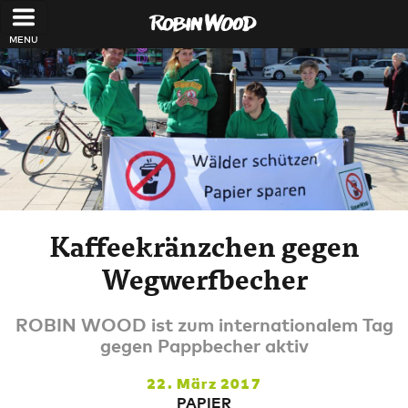
Direkt zum Inhalt
Kaffeekränzchen gegen
Wegwerfbecher
ROBIN WOOD ist zum internationalem Tag
gegen Pappbecher aktiv
22. März 2017
PAPIER