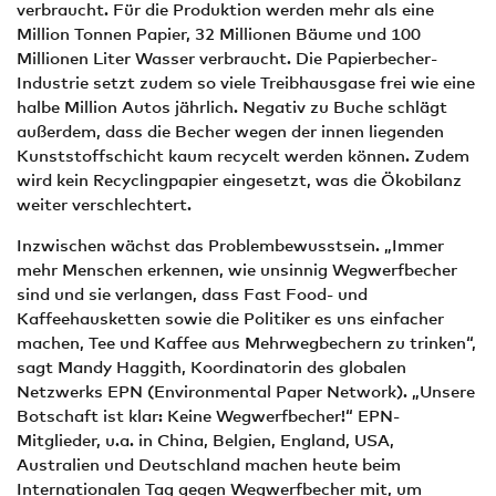
verbraucht. Für die Produktion werden mehr als eine
Million Tonnen Papier, 32 Millionen Bäume und 100
Millionen Liter Wasser verbraucht. Die Papierbecher-
Industrie setzt zudem so viele Treibhausgase frei wie eine
halbe Million Autos jährlich. Negativ zu Buche schlägt
außerdem, dass die Becher wegen der innen liegenden
Kunststoffschicht kaum recycelt werden können. Zudem
wird kein Recyclingpapier eingesetzt, was die Ökobilanz
weiter verschlechtert.
Inzwischen wächst das Problembewusstsein. „Immer
mehr Menschen erkennen, wie unsinnig Wegwerfbecher
sind und sie verlangen, dass Fast Food- und
Kaffeehausketten sowie die Politiker es uns einfacher
machen, Tee und Kaffee aus Mehrwegbechern zu trinken“,
sagt Mandy Haggith, Koordinatorin des globalen
Netzwerks EPN (Environmental Paper Network). „Unsere
Botschaft ist klar: Keine Wegwerfbecher!“ EPN-
Mitglieder, u.a. in China, Belgien, England, USA,
Australien und Deutschland machen heute beim
Internationalen Tag gegen Wegwerfbecher mit, um