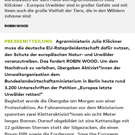
Klöckner - Europas Urwälder sind in großer Gefahr und mit
ihnen auch die große Vielfalt der Tiere, die in den Wäldern
zuhause sind
ROBIN WOOD
Agrarministerin Julia Klöckner
PRESSEMITTEILUNG
muss
die deutsche EU-Ratspräsidentschaft dafür nutzen,
den Schutz der europäischen Natur- und Urwälder
voranzutreiben
. Das fordert ROBIN WOOD. Um dem
Nachdruck zu verleihen, übergaben Aktivist*innen der
Umweltorganisation dem
Bundesl
andwirtschaftsministerium in Berlin heute ru
nd
3.
2
00
Unterschriften der Petition „Europas letzte
Urwälder retten!“
Begleitet wurde die Übergabe am Morgen von einer
Protestaktion. An Fahnenmasten vor dem Ministerium
spannten zwei Kletteraktivist*innen ein acht Meter
langes Banner. Darauf abgebildet ist eine Kettensäge mit
12 goldenen Sternen statt der Sägezacken, die einen
Baum fällt sowie die Forderung: „Save the European