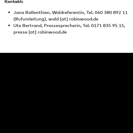
Kontakt:
Jana Ballenthien, Waldreferentin, Tel. 040 380 892 11
(Rufumleitung),
wald
[at]
robinwood.de
Ute Bertrand, Pressesprecherin, Tel. 0171 835 95 15,
presse
[at]
robinwood.de