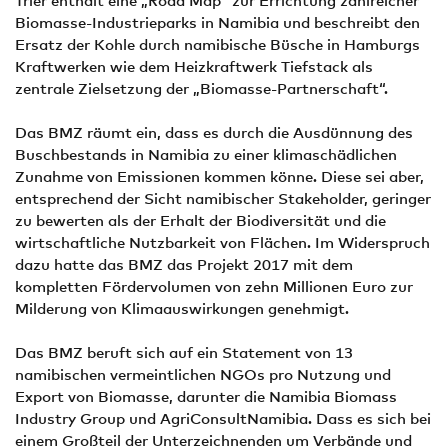
Trier enthält eine „Road Map“ zur Errichtung zahlreicher
Biomasse-Industrieparks in Namibia und beschreibt den
Ersatz der Kohle durch namibische Büsche in Hamburgs
Kraftwerken wie dem Heizkraftwerk Tiefstack als
zentrale Zielsetzung der „Biomasse-Partnerschaft“.
Das BMZ räumt ein, dass es durch die Ausdünnung des
Buschbestands in Namibia zu einer klimaschädlichen
Zunahme von Emissionen kommen könne. Diese sei aber,
entsprechend der Sicht namibischer Stakeholder, geringer
zu bewerten als der Erhalt der Biodiversität und die
wirtschaftliche Nutzbarkeit von Flächen. Im Widerspruch
dazu hatte das BMZ das Projekt 2017 mit dem
kompletten Fördervolumen von zehn Millionen Euro zur
Milderung von Klimaauswirkungen genehmigt.
Das BMZ beruft sich auf ein Statement von 13
namibischen vermeintlichen NGOs pro Nutzung und
Export von Biomasse, darunter die Namibia Biomass
Industry Group und AgriConsultNamibia. Dass es sich bei
einem Großteil der Unterzeichnenden um Verbände und