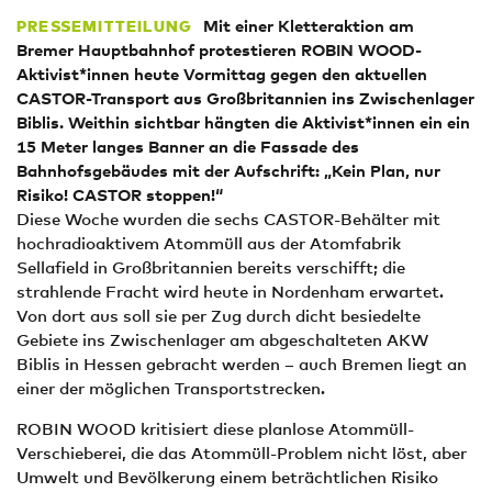
Mit einer Kletteraktion am
PRESSEMITTEILUNG
Bremer Hauptbahnhof protestieren ROBIN WOOD-
Aktivist*innen heute Vormittag gegen den aktuellen
CASTOR-Transport aus Großbritannien ins Zwischenlager
Biblis. Weithin sichtbar hängten die Aktivist*innen ein ein
15 Meter langes
Banner an die Fassade des
Bahnhofsgebäudes mit der Aufschrift: „Kein Plan, nur
Risiko! CASTOR stoppen!“
Diese Woche wurden die sechs CASTOR-Behälter mit
hochradioaktivem Atommüll aus der Atomfabrik
Sellafield in Großbritannien bereits verschifft; die
strahlende Fracht wird heute in Nordenham erwartet.
Von dort aus soll sie per Zug durch dicht besiedelte
Gebiete ins Zwischenlager am abgeschalteten AKW
Biblis in Hessen gebracht werden – auch Bremen liegt an
einer der möglichen Transportstrecken.
ROBIN WOOD kritisiert diese planlose Atommüll-
Verschieberei, die das Atommüll-Problem nicht löst, aber
Umwelt und Bevölkerung einem beträchtlichen Risiko