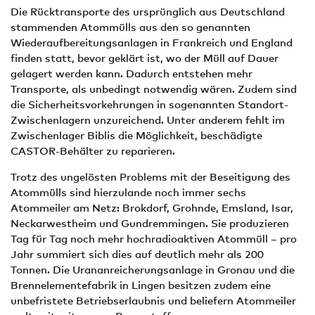
Die Rücktransporte des ursprünglich aus Deutschland
stammenden Atommülls aus den so genannten
Wiederaufbereitungsanlagen in Frankreich und England
finden statt, bevor geklärt ist, wo der Müll auf Dauer
gelagert werden kann. Dadurch entstehen mehr
Transporte, als unbedingt notwendig wären. Zudem sind
die Sicherheitsvorkehrungen in sogenannten Standort-
Zwischenlagern unzureichend. Unter anderem fehlt im
Zwischenlager Biblis die Möglichkeit, beschädigte
CASTOR-Behälter zu reparieren.
Trotz des ungelösten Problems mit der Beseitigung des
Atommülls sind hierzulande noch immer sechs
Atommeiler am Netz: Brokdorf, Grohnde, Emsland, Isar,
Neckarwestheim und Gundremmingen. Sie produzieren
Tag für Tag noch mehr hochradioaktiven Atommüll – pro
Jahr summiert sich dies auf deutlich mehr als 200
Tonnen. Die Urananreicherungsanlage in Gronau und die
Brennelementefabrik in Lingen besitzen zudem eine
unbefristete Betriebserlaubnis und beliefern Atommeiler