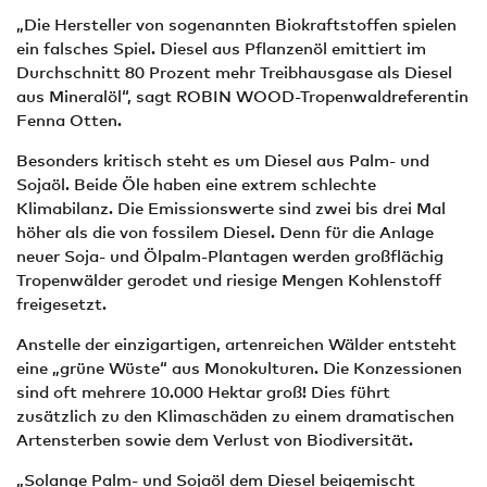
„Die Hersteller von sogenannten Biokraftstoffen spielen
ein falsches Spiel. Diesel aus Pflanzenöl emittiert im
Durchschnitt 80 Prozent mehr Treibhausgase als Diesel
aus Mineralöl“, sagt ROBIN WOOD-Tropenwaldreferentin
Fenna Otten.
Besonders kritisch steht es um Diesel aus Palm- und
Sojaöl. Beide Öle haben eine extrem schlechte
Klimabilanz. Die Emissionswerte sind zwei bis drei Mal
höher als die von fossilem Diesel. Denn für die Anlage
neuer Soja- und Ölpalm-Plantagen werden großflächig
Tropenwälder gerodet und riesige Mengen Kohlenstoff
freigesetzt.
Anstelle der einzigartigen, artenreichen Wälder entsteht
eine „grüne Wüste“ aus Monokulturen. Die Konzessionen
sind oft mehrere 10.000 Hektar groß! Dies führt
zusätzlich zu den Klimaschäden zu einem dramatischen
Artensterben sowie dem Verlust von Biodiversität.
„Solange Palm- und Sojaöl dem Diesel beigemischt