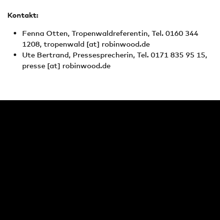
Kontakt:
Fenna Otten, Tropenwaldreferentin, Tel. 0160 344
1208,
tropenwald
[at]
robinwood.de
Ute Bertrand, Pressesprecherin, Tel. 0171 835 95 15,
presse
[at]
robinwood.de