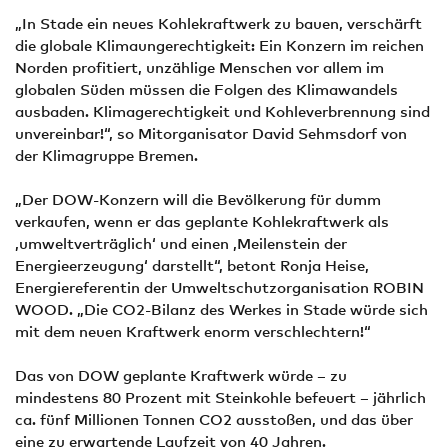
„In Stade ein neues Kohlekraftwerk zu bauen, verschärft
die globale Klimaungerechtigkeit: Ein Konzern im reichen
Norden profitiert, unzählige Menschen vor allem im
globalen Süden müssen die Folgen des Klimawandels
ausbaden. Klimagerechtigkeit und Kohleverbrennung sind
unvereinbar!“, so Mitorganisator David Sehmsdorf von
der Klimagruppe Bremen.
„Der DOW-Konzern will die Bevölkerung für dumm
verkaufen, wenn er das geplante Kohlekraftwerk als
‚umweltverträglich‘ und einen ‚Meilenstein der
Energieerzeugung‘ darstellt“, betont Ronja Heise,
Energiereferentin der Umweltschutzorganisation ROBIN
WOOD. „Die CO2-Bilanz des Werkes in Stade würde sich
mit dem neuen Kraftwerk enorm verschlechtern!“
Das von DOW geplante Kraftwerk würde – zu
mindestens 80 Prozent mit Steinkohle befeuert – jährlich
ca. fünf Millionen Tonnen CO2 ausstoßen, und das über
eine zu erwartende Laufzeit von 40 Jahren.