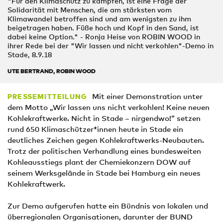
"Für den Klimaschutz zu kämpfen, ist eine Frage der
Solidarität mit Menschen, die am stärksten vom
Klimawandel betroffen sind und am wenigsten zu ihm
beigetragen haben. Füße hoch und Kopf in den Sand, ist
dabei keine Option." - Ronja Heise von ROBIN WOOD in
ihrer Rede bei der "Wir lassen und nicht verkohlen"-Demo in
Stade, 8.9.18
UTE BERTRAND, ROBIN WOOD
Mit einer Demonstration unter
PRESSEMITTEILUNG
dem Motto „Wir lassen uns nicht verkohlen! Keine neuen
Kohlekraftwerke. Nicht in Stade – nirgendwo!“ setzen
rund 650 Klimaschützer*innen heute in Stade ein
deutliches Zeichen gegen Kohlekraftwerks-Neubauten.
Trotz der politischen Verhandlung eines bundesweiten
Kohleausstiegs plant der Chemiekonzern DOW auf
seinem Werksgelände in Stade bei Hamburg ein neues
Kohlekraftwerk.
Zur Demo aufgerufen hatte ein Bündnis von lokalen und
überregionalen Organisationen, darunter der BUND