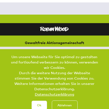
Gewaltfreie Aktionsgemeinschaft
für Natur und Umwelt
Bremer Straße 3
Um unsere Webseite für Sie optimal zu gestalten
21073 Hamburg
und fortlaufend verbessern zu können, verwenden
Footer Menu
wir Cookies.
SPENDEN
AKTIV WERDEN
KONTAKT
Durch die weitere Nutzung der Webseite
stimmen Sie der Verwendung von Cookies zu.
DATENSCHUTZ
IMPRESSUM
JOBS
Weitere Informationen erhalten Sie in unserer
Datenschutzerklärung.
Datenschutzerklärung
Ok
Ablehnen