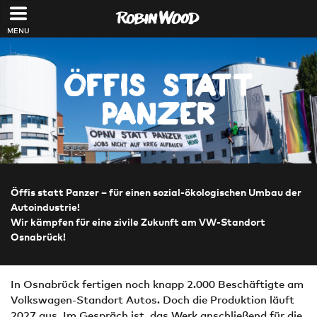
Direkt zum Inhalt
Öffis statt
Panzer
Öffis statt Panzer – für einen sozial-ökologischen Umbau der
Autoindustrie!
Wir kämpfen für eine zivile Zukunft am VW-Standort
Osnabrück!
In Osnabrück fertigen noch knapp 2.000 Beschäftigte am
Volkswagen-Standort Autos. Doch die Produktion läuft
2027 aus. Im Gespräch ist, das Werk anschließend für die