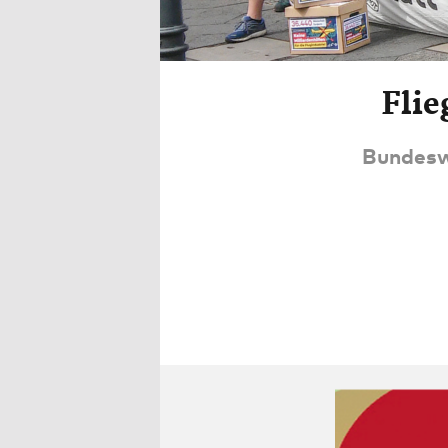
Flie
Bundesw