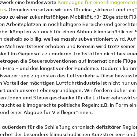
zwerk eine bundesweite
Kampagne für eine klimagerecht
hrs
. Gemeinsam setzen wir uns für eine „sichere Landung“ 
u zu einer zukunftsfähigen Mobilität, für Züge statt Flü
n Arbeitsplätzen in nachhaltigere Bereiche und gerechter
Dabei kämpfen wir auch für einen Abbau klimaschädlicher 
h deshalb so billig, weil es massiv subventioniert wird. Auf
ne Mehrwertsteuer erhoben und Kerosin wird trotz seiner
keit im Gegensatz zu anderen Treibstoffen nicht besteuert
tragen die Steuersubventionen auf internationale Flüge 
en Euro – und das längst vor der Pandemie. Dadurch kommt
isverzerrung zugunsten des Luftverkehrs. Diese bewusste 
Vorteil der mächtigen Luftfahrtindustrie ist nicht nur u
rt auch unsere Lebensgrundlagen. Wir fordern daher ein 
entionen und Steuergeschenke für die Luftverkehrswirtsc
aucht es klimagerechte politische Regeln: z.B. in Form ein
und einer Abgabe für Vielflieger*innen.
 außerdem für die Schließung chronisch defizitärer Regio
Verbot der besonders klimaschädlichen Kurzstrecken- und 