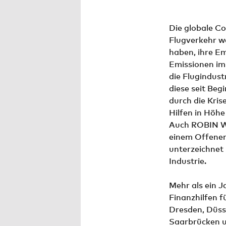
Die globale C
Flugverkehr we
haben, ihre Em
Emissionen im
die Flugindustr
diese seit Beg
durch die Kris
Hilfen in Höhe
Auch ROBIN W
einem Offenen
unterzeichnet 
Industrie.
Mehr als ein 
Finanzhilfen f
Dresden, Düss
Saarbrücken u