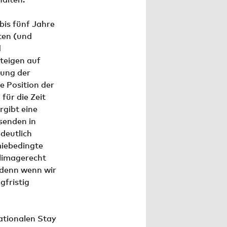
 bis fünf Jahre
lten (und
d
teigen auf
rung der
e Position der
für die Zeit
rgibt eine
senden in
deutlich
miebedingte
klimagerecht
 denn wenn wir
gfristig
tionalen Stay