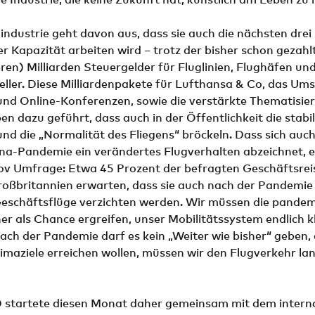
gindustrie geht davon aus, dass sie auch die nächsten drei
er Kapazität arbeiten wird – trotz der bisher schon gezah
teren) Milliarden Steuergelder für Fluglinien, Flughäfen un
ller. Diese Milliardenpakete für Lufthansa & Co, das Ums
nd Online-Konferenzen, sowie die verstärkte Thematisie
en dazu geführt, dass auch in der Öffentlichkeit die stabil
und die „Normalität des Fliegens“ bröckeln. Dass sich auch 
na-Pandemie ein verändertes Flugverhalten abzeichnet, e
ov Umfrage: Etwa 45 Prozent der befragten Geschäftsrei
oßbritannien erwarten, dass sie auch nach der Pandemie 
Geschäftsflüge verzichten werden. Wir müssen die pande
r als Chance ergreifen, unser Mobilitätssystem endlich 
ch der Pandemie darf es kein „Weiter wie bisher“ geben,
limaziele erreichen wollen, müssen wir den Flugverkehr lan
tartete diesen Monat daher gemeinsam mit dem interna