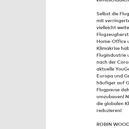
Selbst die Flu
mit verringert
vielleicht wei
Flugzeugherste
Home-Office u
Klimakrise hab
Flugindustrie 
nach der Coro
aktuelle YouG
Europa und Gr
häufiger auf 
Flugpause dahe
umzubauen! Na
die globalen K
reduzieren!
ROBIN WOOD s