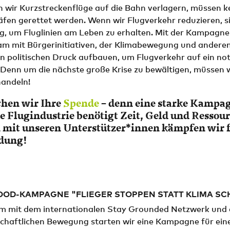
 wir Kurzstreckenflüge auf die Bahn verlagern, müssen k
fen gerettet werden. Wenn wir Flugverkehr reduzieren, s
ig, um Fluglinien am Leben zu erhalten. Mit der Kampagne
m mit Bürgerinitiativen, der Klimabewegung und andere
n politischen Druck aufbauen, um Flugverkehr auf ein n
. Denn um die nächste große Krise zu bewältigen, müssen 
handeln!
hen wir Ihre
Spende
– denn eine starke Kampa
e Flugindustrie benötigt Zeit, Geld und Ressou
it unseren Unterstützer*innen kämpfen wir f
ndung!
OOD-KAMPAGNE "FLIEGER STOPPEN STATT KLIMA SC
 mit dem internationalen Stay Grounded Netzwerk und e
lschaftlichen Bewegung starten wir eine Kampagne für ein