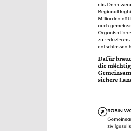
ein. Denn wenn
Regionalflughä
Milliarden nöt
auch gemeinsa
Organisatione
zu reduzieren
entschlossen 
Dafür brauc
die mächtig
Gemeinsam m
sichere La
ROBIN W
Gemeinsam
zivilgesel