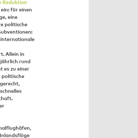
e Reduktion
ein: für einen
ge, eine
e politische
Subventionen:
 internationale
. Allein in
jährlich rund
 es zu einer
politische
ngerecht,
schnelles
haft.
er
nalflughäfen,
Inlandsflüge