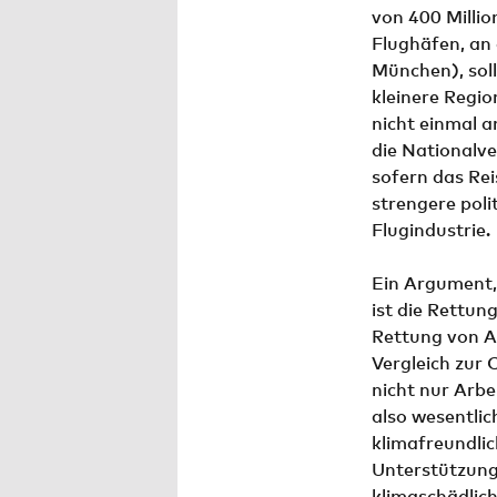
von 400 Millio
Flughäfen, an 
München), soll
kleinere Regio
nicht einmal a
die Nationalv
sofern das Rei
strengere poli
Flugindustrie.
Ein Argument,
ist die Rettun
Rettung von Ar
Vergleich zur 
nicht nur Arb
also wesentlic
klimafreundlic
Unterstützung 
klimaschädlich