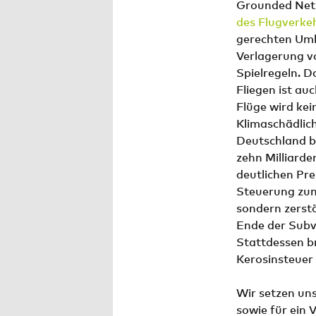
Grounded Net
des Flugverke
gerechten Umba
Verlagerung vo
Spielregeln. 
Fliegen ist auc
Flüge wird kei
Klimaschädlich
Deutschland be
zehn Milliard
deutlichen Pre
Steuerung zum 
sondern zerstö
Ende der Subv
Stattdessen br
Kerosinsteuer 
Wir setzen uns
sowie für ein 