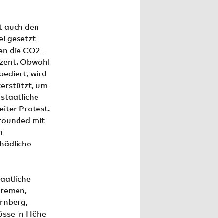
t auch den
el gesetzt
gen die CO2-
ozent. Obwohl
pediert, wird
terstützt, um
staatliche
iter Protest.
rounded mit
n
chädliche
aatliche
 Bremen,
rnberg,
üsse in Höhe