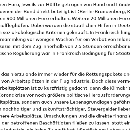
nen Euro, jeweils zur Hälfte getragen von Bund und Länder
denen der Bund direkt beteiligt ist (Berlin-Brandenburg,
en 400 Millionen Euro erhalten. Weitere 20 Millionen Euro 
nalflughäfen. Dabei wurden die staatlichen Hilfen in Deu
n sozial-ökologische Kriterien geknüpft. In Frankreich hi
ersammlung vor wenigen Wochen für ein Verbot von Inlan
seziel mit dem Zug innerhalb von 2,5 Stunden erreichbar is
tische Regulierung war in Frankreich Bedingung für Staats
 das hierzulande immer wieder für die Rettungspakete an
g von Arbeitsplätzen in der Flugindustrie. Doch diese verm
beitsplätzen ist zu kurzfristig gedacht, denn die Klimakri
Coronakrise vor noch größere politische Herausforderunge
eitsplätze, sondern auch unsere Lebensgrundlagen gefähr
h nachhaltiger und zukunftsträchtiger, Steuergelder lieber
here Arbeitsplätze, Umschulungen und die direkte finanzie
der betroffenen Beschäftigten fließen zu lassen, statt ei
e Industrie, die keine Zukunft hat, künstlich am Leben zu 