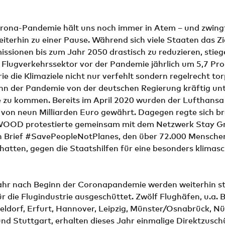
orona-Pandemie hält uns noch immer in Atem – und zwing
iterhin zu einer Pause. Während sich viele Staaten das Zi
issionen bis zum Jahr 2050 drastisch zu reduzieren, stie
 Flugverkehrssektor vor der Pandemie jährlich um 5,7 Pr
ie die Klimaziele nicht nur verfehlt sondern regelrecht tor
inn der Pandemie von der deutschen Regierung kräftig un
e zu kommen. Bereits im April 2020 wurden der Lufthansa 
 von neun Milliarden Euro gewährt. Dagegen regte sich bre
OOD protestierte gemeinsam mit dem Netzwerk Stay G
 Brief #SavePeopleNotPlanes, den über 72.000 Mensche
hatten, gegen die Staatshilfen für eine besonders klimas
Jahr nach Beginn der Coronapandemie werden weiterhin st
ür die Flugindustrie ausgeschüttet. Zwölf Flughäfen, u.a.
eldorf, Erfurt, Hannover, Leipzig, Münster/Osnabrück, Nü
nd Stuttgart, erhalten dieses Jahr einmalige Direktzusch