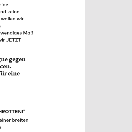
eine
ind keine
 wollen wir
n
otwendiges Maß
wir JETZT
gne gegen
rcen.
ür eine
HROTTEN!"
iner breiten
e