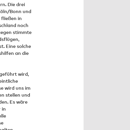
n. Die drei
 Köln/Bonn und
fließen in
tschland noch
ngegen stimmte
dsflügen,
t. Eine solche
hilfen an die
geführt wird,
eintliche
se wird uns im
n stellen und
den. Es wäre
 in
lle
ne
halten.