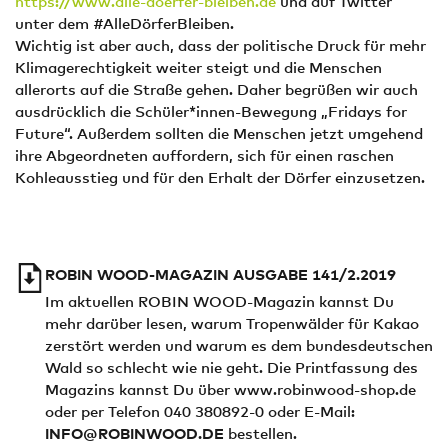
https://www.alle-doerfer-bleiben.de
und auf Twitter
unter dem #AlleDörferBleiben.
Wichtig ist aber auch, dass der politische Druck für mehr
Klimagerechtigkeit weiter steigt und die Menschen
allerorts auf die Straße gehen. Daher begrüßen wir auch
ausdrücklich die Schüler*innen-Bewegung „Fridays for
Future“. Außerdem sollten die Menschen jetzt umgehend
ihre Abgeordneten auffordern, sich für einen raschen
Kohleausstieg und für den Erhalt der Dörfer einzusetzen.
ROBIN WOOD-MAGAZIN AUSGABE 141/2.2019
Im aktuellen ROBIN WOOD-Magazin kannst Du
mehr darüber lesen, warum Tropenwälder für Kakao
zerstört werden und warum es dem bundesdeutschen
Wald so schlecht wie nie geht. Die Printfassung des
Magazins kannst Du über www.robinwood-shop.de
oder per Telefon 040 380892-0 oder E-Mail:
INFO@ROBINWOOD.DE
bestellen.