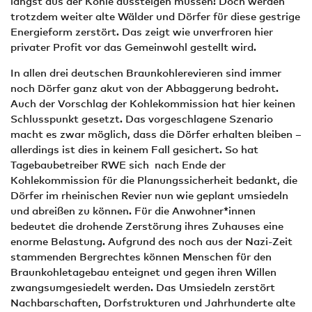
längst aus der Kohle aussteigen müssen! Doch werden
trotzdem weiter alte Wälder und Dörfer für diese gestrige
Energieform zerstört. Das zeigt wie unverfroren hier
privater Profit vor das Gemeinwohl gestellt wird.
In allen drei deutschen Braunkohlerevieren sind immer
noch Dörfer ganz akut von der Abbaggerung bedroht.
Auch der Vorschlag der Kohlekommission hat hier keinen
Schlusspunkt gesetzt. Das vorgeschlagene Szenario
macht es zwar möglich, dass die Dörfer erhalten bleiben –
allerdings ist dies in keinem Fall gesichert. So hat
Tagebaubetreiber RWE sich nach Ende der
Kohlekommission für die Planungssicherheit bedankt, die
Dörfer im rheinischen Revier nun wie geplant umsiedeln
und abreißen zu können. Für die Anwohner*innen
bedeutet die drohende Zerstörung ihres Zuhauses eine
enorme Belastung. Aufgrund des noch aus der Nazi-Zeit
stammenden Bergrechtes können Menschen für den
Braunkohletagebau enteignet und gegen ihren Willen
zwangsumgesiedelt werden. Das Umsiedeln zerstört
Nachbarschaften, Dorfstrukturen und Jahrhunderte alte