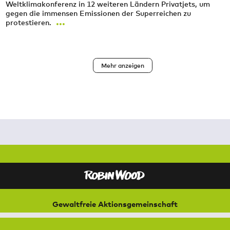
Weltklimakonferenz in 12 weiteren Ländern Privatjets, um
gegen die immensen Emissionen der Superreichen zu
...
protestieren.
Seitennummerierung
Mehr anzeigen
Gewaltfreie Aktionsgemeinschaft
für Natur und Umwelt
Bremer Straße 3