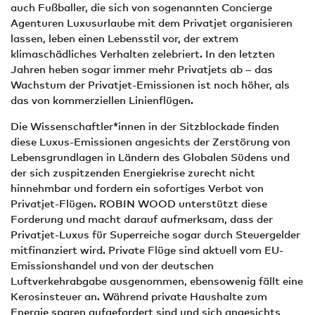
auch Fußballer, die sich von sogenannten Concierge
Agenturen Luxusurlaube mit dem Privatjet organisieren
lassen, leben einen Lebensstil vor, der extrem
klimaschädliches Verhalten zelebriert. In den letzten
Jahren heben sogar immer mehr Privatjets ab – das
Wachstum der Privatjet-Emissionen ist noch höher, als
das von kommerziellen Linienflügen.
Die Wissenschaftler*innen in der Sitzblockade finden
diese Luxus-Emissionen angesichts der Zerstörung von
Lebensgrundlagen in Ländern des Globalen Südens und
der sich zuspitzenden Energiekrise zurecht nicht
hinnehmbar und fordern ein sofortiges Verbot von
Privatjet-Flügen. ROBIN WOOD unterstützt diese
Forderung und macht darauf aufmerksam, dass der
Privatjet-Luxus für Superreiche sogar durch Steuergelder
mitfinanziert wird. Private Flüge sind aktuell vom EU-
Emissionshandel und von der deutschen
Luftverkehrabgabe ausgenommen, ebensowenig fällt eine
Kerosinsteuer an. Während private Haushalte zum
Energie sparen aufgefordert sind und sich angesichts