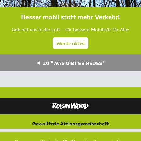
Besser mobil statt mehr Verkehr!
Geh mit uns in die Luft – für bessere Mobilität für Alle:
Werde aktiv!
ZU "WAS GIBT ES NEUES"
Gewaltfreie Aktionsgemeinschaft
für Natur und Umwelt
Bremer Straße 3