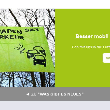
Besser mobil 
Geh mit uns in die Luft
We
ZU "WAS GIBT ES NEUES"