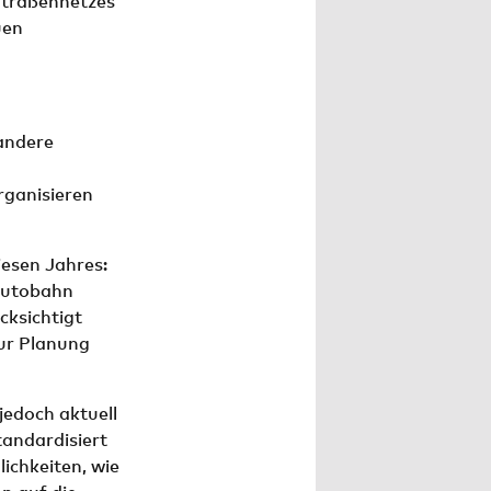
 Straßennetzes
uen
andere
rganisieren
iesen Jahres:
 Autobahn
cksichtigt
zur Planung
edoch aktuell
tandardisiert
ichkeiten, wie