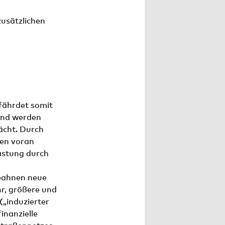
usätzlichen
fährdet somit
 und werden
ächt. Durch
len voran
astung durch
bahnen neue
r, größere und
(„induzierter
inanzielle