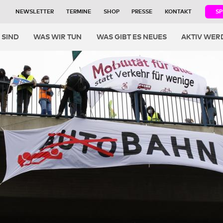
NEWSLETTER
TERMINE
SHOP
PRESSE
KONTAKT
S
igation
 SIND
WAS WIR TUN
WAS GIBT ES NEUES
AKTIV WER