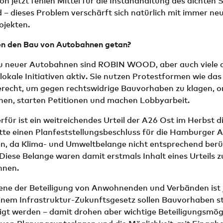
n jetzt fehlen Mittel für die Instandhaltung des dichten
 – dieses Problem verschärft sich natürlich mit immer ne
jekten.
n den Bau von Autobahnen getan?
 neuer Autobahnen sind ROBIN WOOD, aber auch viele 
okale Initiativen aktiv. Sie nutzen Protestformen wie das
recht, um gegen rechtswidrige Bauvorhaben zu klagen, o
en, starten Petitionen und machen Lobbyarbeit.
ierfür ist ein weitreichendes Urteil der A26 Ost im Herbst d
atte einen Planfeststellungsbeschluss für die Hamburger
n, da Klima- und Umweltbelange nicht entsprechend berü
Diese Belange waren damit erstmals Inhalt eines Urteils 
hnen.
ene der Beteiligung von Anwohnenden und Verbänden ist j
einem Infrastruktur-Zukunftsgesetz sollen Bauvorhaben s
gt werden – damit drohen aber wichtige Beteiligungsmögl