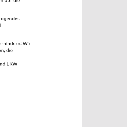
n auf die
rragendes
d
erhindern! Wir
n, die
 und LKW-