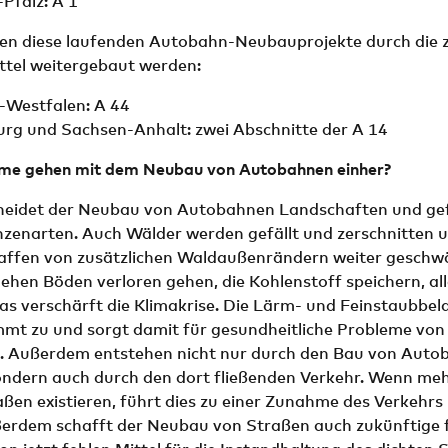
Pfalz: A 1
en diese laufenden Autobahn-Neubauprojekte durch die z
ittel weitergebaut werden:
-Westfalen: A 44
rg und Sachsen-Anhalt: zwei Abschnitte der A 14
me gehen mit dem Neubau von Autobahnen einher?
neidet der Neubau von Autobahnen Landschaften und ge
anzenarten. Auch Wälder werden gefällt und zerschnitten
affen von zusätzlichen Waldaußenrändern weiter geschw
ehen Böden verloren gehen, die Kohlenstoff speichern, al
s verschärft die Klimakrise. Die Lärm- und Feinstaubbel
mmt zu und sorgt damit für gesundheitliche Probleme von
 Außerdem entstehen nicht nur durch den Bau von Auto
ondern auch durch den dort fließenden Verkehr. Wenn meh
aßen existieren, führt dies zu einer Zunahme des Verkehrs 
ßerdem schafft der Neubau von Straßen auch zukünftige f