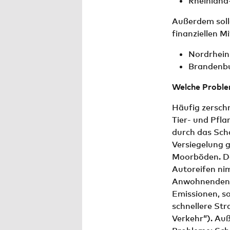
Rheinland-
Außerdem soll
finanziellen M
Nordrhein
Brandenbu
Welche Proble
Häufig zersch
Tier- und Pfl
durch das Sch
Versiegelung g
Moorböden. Da
Autoreifen ni
Anwohnenden.
Emissionen, s
schnellere Str
Verkehr“). Au