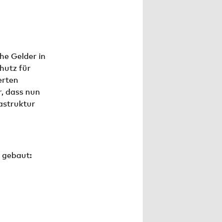
he Gelder in
hutz für
erten
, dass nun
astruktur
 gebaut: