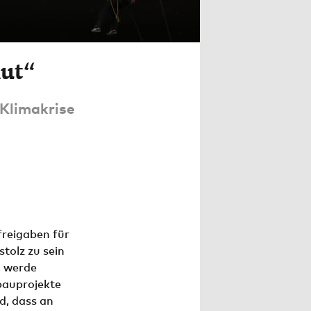
aut“
 Klimakrise
freigaben für
tolz zu sein
i, werde
bauprojekte
d, dass an