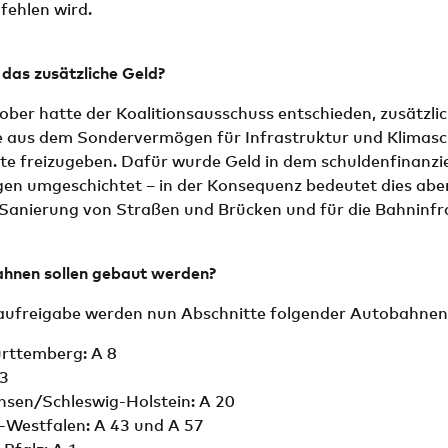
 fehlen wird.
as zusätzliche Geld?
ober hatte der Koalitionsausschuss entschieden, zusätzlic
e aus dem Sondervermögen für Infrastruktur und Klimasc
te freizugeben. Dafür wurde Geld in dem schuldenfinanzi
n umgeschichtet – in der Konsequenz bedeutet dies aber
e Sanierung von Straßen und Brücken und für die Bahninfr
hnen sollen gebaut werden?
aufreigabe werden nun Abschnitte folgender Autobahnen
ttemberg: A 8
 3
hsen/Schleswig-Holstein: A 20
-Westfalen: A 43 und A 57