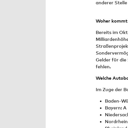
anderer Stelle
Woher kommt d
Bereits im Okt
Milliardenhöh
Straßenprojek
Sondervermöge
Gelder für di
fehlen.
Welche Autoba
Im Zuge der B
Baden-Wür
Bayern: A
Niedersac
Nordrhein