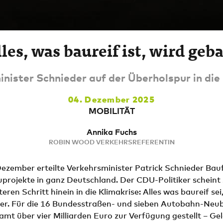
les, was baureif ist, wird geb
nister Schnieder auf der Überholspur in die
04. Dezember 2025
MOBILITÄT
Annika Fuchs
ROBIN WOOD VERKEHRSREFERENTIN
ezember erteilte Verkehrsminister Patrick Schnieder Bau
rojekte in ganz Deutschland. Der CDU-Politiker scheint s
eren Schritt hinein in die Klimakrise: Alles was baureif se
 er. Für die 16 Bundesstraßen- und sieben Autobahn-Neu
mt über vier Milliarden Euro zur Verfügung gestellt – Gel