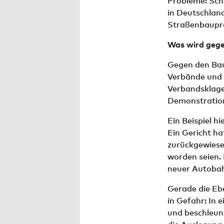
Probleme: Scho
in Deutschland
Straßenbaupro
Was wird gege
Gegen den Bau
Verbände und l
Verbandsklage
Demonstration
Ein Beispiel h
Ein Gericht h
zurückgewiese
worden seien. 
neuer Autoba
Gerade die Eb
in Gefahr: In 
und beschleuni