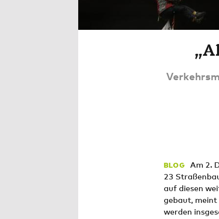
„Al
Verkehrsmi
Am 2. D
BLOG
23 Straßenbaup
auf diesen weit
gebaut, meint
werden insgesa