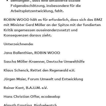
bemängeln , dass eine detaillierte soziale
Folgenabschätzung, insbesondere für die
Arbeitsplatzentwicklung, fehlt.
ROBIN WOOD hält es für erforderlich, dass sich das BMZ
mit Minister Gerd Müller an der Spitze mit der fundierten
Kritik angemessen auseinanderzusetzt und
Konsequenzen daraus zieht.
Unterzeichnende:
Jana Ballenthien, ROBIN WOOD
Sascha Müller-Kraenner, Deutsche Umwelthilfe
Klaus Schenck, Rettet den Regenwald e.V.
Jürgen Maier, Forum Umwelt und Entwicklung
Rainer Kant, B.A.U.M. e.V.
Hans Christian Offer, ecodevelop
Almuth Ernsting, Biofuelwatch