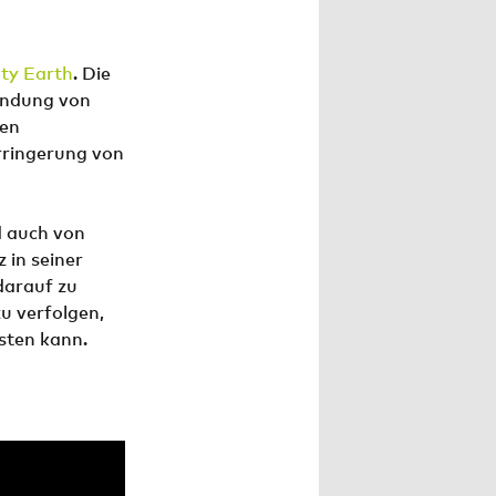
ty Earth
. Die
endung von
nen
rringerung von
d auch von
in seiner
darauf zu
zu verfolgen,
sten kann.