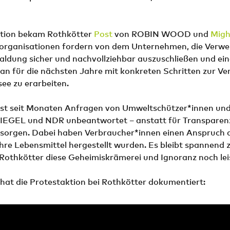
Aktion bekam Rothkötter
Post
von ROBIN WOOD und
Migh
rganisationen fordern von dem Unternehmen, die Verw
aldung sicher und nachvollziehbar auszuschließen und ei
 für die nächsten Jahre mit konkreten Schritten zur Ve
ee zu erarbeiten.
sst seit Monaten Anfragen von Umweltschützer*innen un
IEGEL und NDR unbeantwortet – anstatt für Transparenz 
u sorgen. Dabei haben Verbraucher*innen einen Anspruch 
ihre Lebensmittel hergestellt wurden. Es bleibt spannend 
 Rothkötter diese Geheimiskrämerei und Ignoranz noch lei
hat die Protestaktion bei Rothkötter dokumentiert: