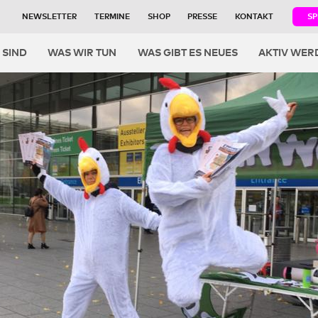
NEWSLETTER
TERMINE
SHOP
PRESSE
KONTAKT
S
igation
 SIND
WAS WIR TUN
WAS GIBT ES NEUES
AKTIV WER