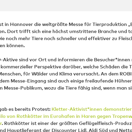
st in Hannover die weltgrößte Messe für Tierproduktion „
n. Dort trifft sich eine höchst umstrittene Branche und t
ie noch mehr Tiere noch schneller und effektiver zu Fleisc
en können.
tive sind vor Ort und informieren die Besucher*innen 
-kommerzieller Perspektive darüber, welche Schäden die 
 Menschen, für Wälder und Klima verursacht. An dem R
 dem Messe-Eingang sind auch einige freilaufende Hühne
 Messe-Publikum, wozu die Tiere fähig sind, wenn man si
ab es bereits Protest:
Kletter-Aktivist*innen demonstrie
Silo von Rothkötter im Eurohafen in Haren gegen Tropen
r
. Rothkötter ist einer der größten Geflügelfleisch-Produz
nd Hauptlieferant der Discounter Lidl, Aldi Süd und Nett