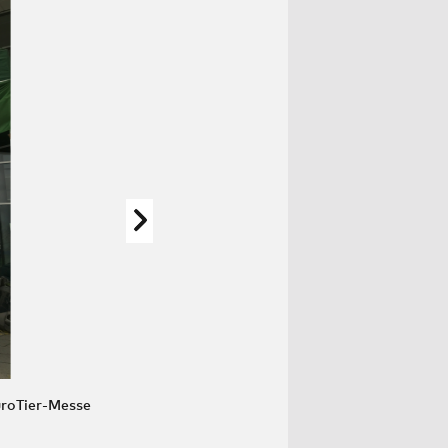
uroTier-Messe
ROBIN WOOD