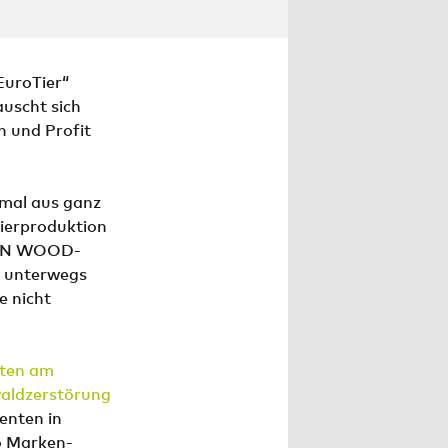
EuroTier“
auscht sich
h und Profit
mal aus ganz
Tierproduktion
OBIN WOOD-
r unterwegs
e nicht
rten am
waldzerstörung
enten in
o Marken-