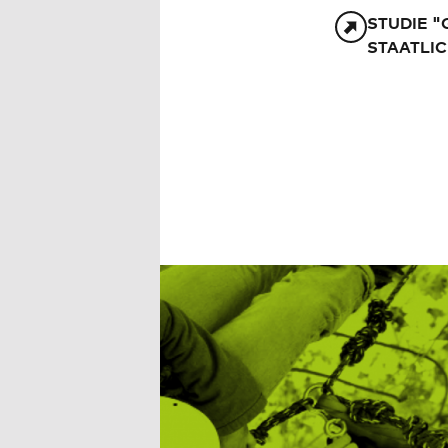
STUDIE 
STAATLI