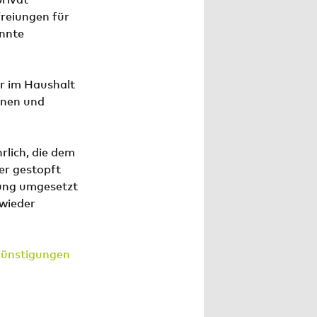
freiungen für
annte
r im Haushalt
onen und
rlich, die dem
er gestopft
rung umgesetzt
 wieder
günstigungen