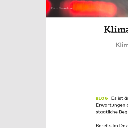
Klim
Klim
Es ist 
BLOG
Erwartungen de
staatliche Be
Bereits im De