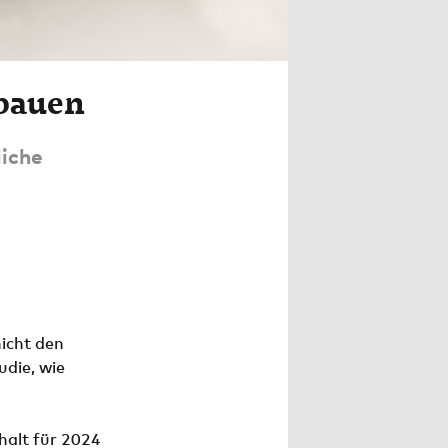
bauen
liche
nicht den
udie, wie
halt für 2024