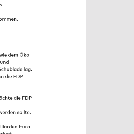
s
e
 kommen.
 wie dem Öko-
 und
Schublade lag.
enn die FDP
möchte die FDP
werden sollte.
lliarden Euro
rivat