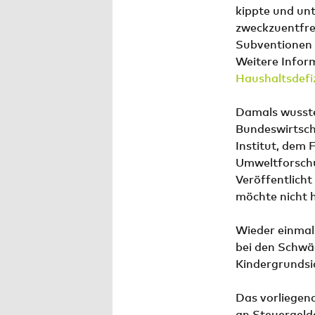
kippte und un
zweckzuentfrem
Subventionen 
Weitere Infor
Haushaltsdefiz
Damals wusste
Bundeswirtsch
Institut, dem 
Umweltforschun
Veröffentlicht
möchte nicht h
Wieder einmal
bei den Schwä
Kindergrundsic
Das vorliegend
an Steuergeld