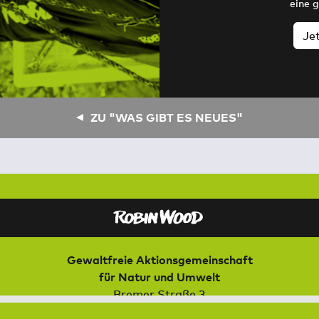
eine 
Je
ZU "WAS GIBT ES NEUES"
Gewaltfreie Aktionsgemeinschaft
für Natur und Umwelt
Bremer Straße 3
21073 Hamburg