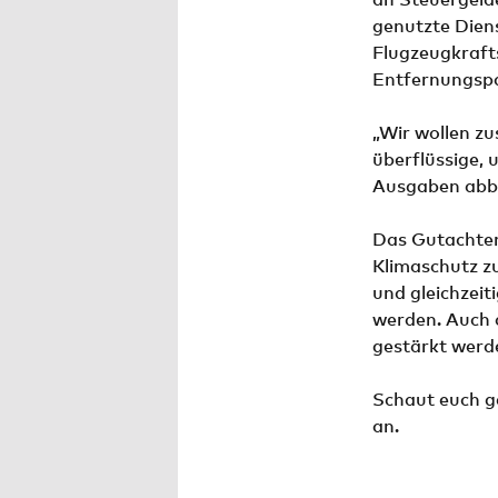
genutzte Dien
Flugzeugkrafts
Entfernungsp
„Wir wollen z
überflüssige,
Ausgaben abba
Das Gutachten 
Klimaschutz z
und gleichzeit
werden. Auch 
gestärkt werd
Schaut euch g
an.