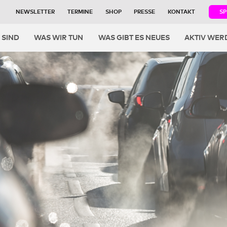
NEWSLETTER
TERMINE
SHOP
PRESSE
KONTAKT
S
igation
 SIND
WAS WIR TUN
WAS GIBT ES NEUES
AKTIV WER