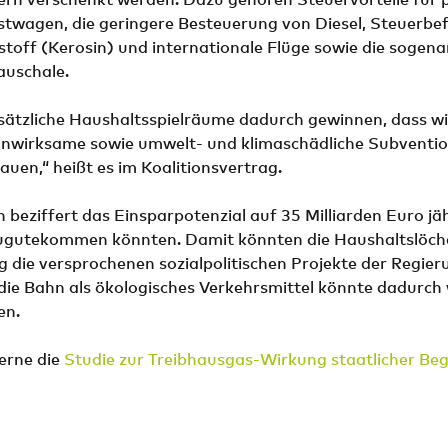
stwagen, die geringere Besteuerung von Diesel, Steuerbe
toff (Kerosin) und internationale Flüge sowie die sogen
auschale.
usätzliche Haushaltsspielräume dadurch gewinnen, dass wi
 unwirksame sowie umwelt- und klimaschädliche Subventi
uen,“ heißt es im Koalitionsvertrag.
beziffert das Einsparpotenzial auf 35 Milliarden Euro jäh
ugutekommen könnten. Damit könnten die Haushaltslöch
ig die versprochenen sozialpolitischen Projekte der Regie
die Bahn als ökologisches Verkehrsmittel könnte dadurch
en.
erne die
Studie zur Treibhausgas-Wirkung staatlicher Be