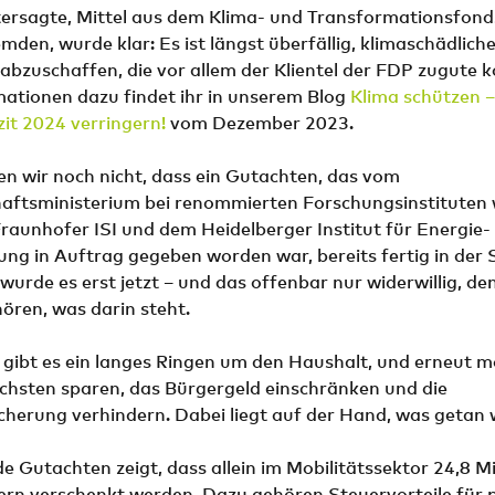
tersagte, Mittel aus dem Klima- und Transformationsfond
den, wurde klar: Es ist längst überfällig, klimaschädlich
abzuschaffen, die vor allem der Klientel der FDP zugute
mationen dazu findet ihr in unserem Blog
Klima schützen –
it 2024 verringern!
vom Dezember 2023.
n wir noch nicht, dass ein Gutachten, das vom
aftsministerium bei renommierten Forschungsinstituten
Fraunhofer ISI und dem Heidelberger Institut für Energie-
g in Auftrag gegeben worden war, bereits fertig in der 
 wurde es erst jetzt – und das offenbar nur widerwillig, d
ören, was darin steht.
 gibt es ein langes Ringen um den Haushalt, und erneut 
chsten sparen, das Bürgergeld einschränken und die
herung verhindern. Dabei liegt auf der Hand, was getan 
e Gutachten zeigt, dass allein im Mobilitätssektor 24,8 Mi
ern verschenkt werden. Dazu gehören Steuervorteile für p