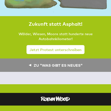
Zukunft statt Asphalt!
Wälder, Wiesen, Moore statt hunderte neue
Autobahnkilometer!
Jetzt Protest unterschreiben
ZU "WAS GIBT ES NEUES"