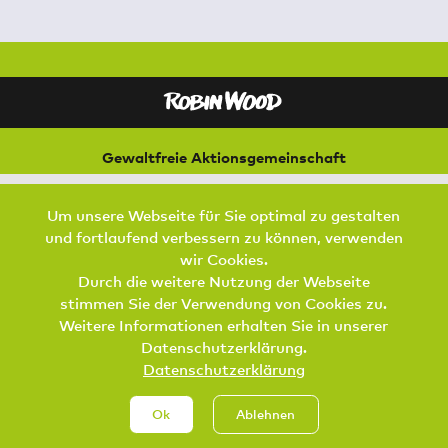
Gewaltfreie Aktionsgemeinschaft
für Natur und Umwelt
Bremer Straße 3
Um unsere Webseite für Sie optimal zu gestalten
21073 Hamburg
und fortlaufend verbessern zu können, verwenden
Footer Menu
wir Cookies.
SPENDEN
AKTIV WERDEN
KONTAKT
Durch die weitere Nutzung der Webseite
stimmen Sie der Verwendung von Cookies zu.
DATENSCHUTZ
IMPRESSUM
JOBS
Weitere Informationen erhalten Sie in unserer
Datenschutzerklärung.
Datenschutzerklärung
Ok
Ablehnen
Spenden