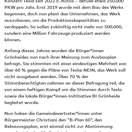
Konzern Tesla seit 2022 E-Autos – aktuell etwa 250.000
PKW pro Jahr. Erst 2019 wurde mit dem Bau des Werks
begonnen, doch nun plant das Unternehmen, das Werk
auszubauen, um die Produktionskapazitäten zu
verdoppeln. So sollen zukünftig nicht mehr nur 500.000,
sondern eine Million Fahrzeuge produziert werden
können.
Anfang dieses Jahres wurden die Bürger*innen
Grünheides nun nach ihrer Meinung zum Ausbauplan
befragt. Sie stimmten mit einer eindeutigen Mehrheit von
über 60 % gegen die Pläne von Tesla: NEIN, das Werk soll
nicht ausgebaut werden. Über 70 % der
Stimmberechtigten nahmen an dieser Befragung teil, die
von einem heftigen Kampf um die Stimmen durch Tesla
sowie die lokale Bürger*innen-Inititiative BI Grünheide
begleitet wurde.
Nun haben die Gemeindevertreter*innen unter
Bürgermeister Christiani den "B-Plan 60", den
Bebauungsplan, erst einmal nicht zur Abstimmung