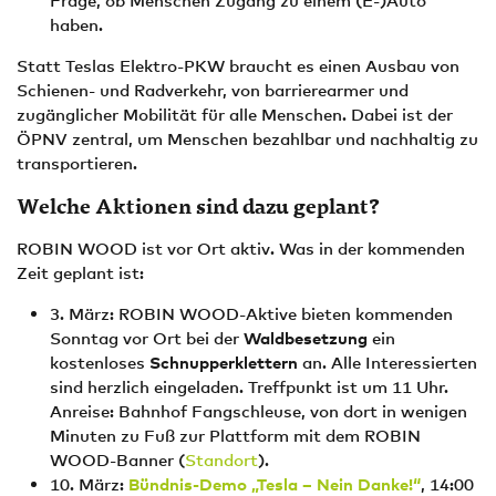
Frage, ob Menschen Zugang zu einem (E-)Auto
haben.
Statt Teslas Elektro-PKW braucht es einen Ausbau von
Schienen- und Radverkehr, von barrierearmer und
zugänglicher Mobilität für alle Menschen. Dabei ist der
ÖPNV zentral, um Menschen bezahlbar und nachhaltig zu
transportieren.
Welche Aktionen sind dazu geplant?
ROBIN WOOD ist vor Ort aktiv. Was in der kommenden
Zeit geplant ist:
3. März: ROBIN WOOD-Aktive bieten kommenden
Sonntag vor Ort bei der
Waldbesetzung
ein
kostenloses
Schnupperklettern
an. Alle Interessierten
sind herzlich eingeladen. Treffpunkt ist um 11 Uhr.
Anreise: Bahnhof Fangschleuse, von dort in wenigen
Minuten zu Fuß zur Plattform mit dem ROBIN
WOOD-Banner (
Standort
).
10. März:
Bündnis-Demo
„Tesla – Nein Danke!“
, 14:00