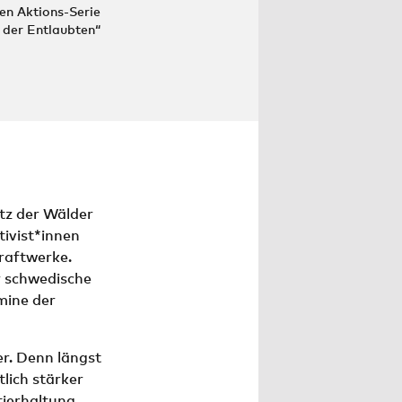
en Aktions-Serie
der Entlaubten“
tz der Wälder
tivist*innen
raftwerke.
r schwedische
mine der
r. Denn längst
lich stärker
tierhaltung