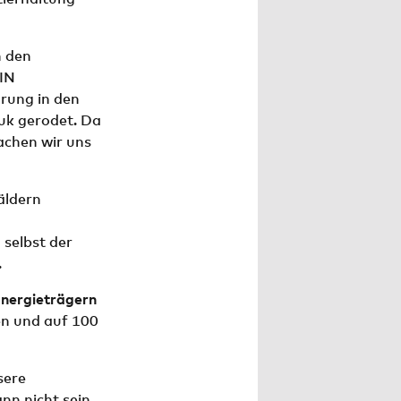
n den
BIN
rung in den
uk gerodet. Da
achen wir uns
äldern
selbst der
.
Energieträgern
en und auf 100
sere
nn nicht sein,