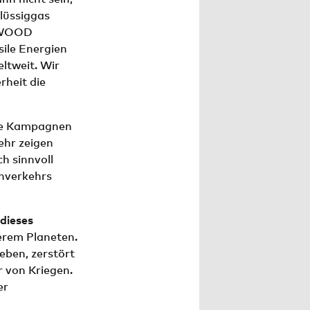
Flüssiggas
N WOOD
sile Energien
ltweit. Wir
rheit die
e Kampagnen
ehr zeigen
h sinnvoll
rnverkehrs
dieses
erem Planeten.
eben, zerstört
r von Kriegen.
er