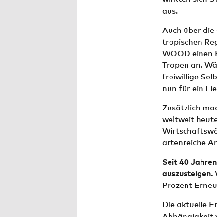
aus.
Auch über die
tropischen Re
WOOD einen Ba
Tropen an. Wä
freiwillige Se
nun für ein Li
Zusätzlich ma
weltweit heute
Wirtschaftswä
artenreiche A
Seit 40 Jahren
auszusteigen.
Prozent Erneu
Die aktuelle E
Abhängigkeit v