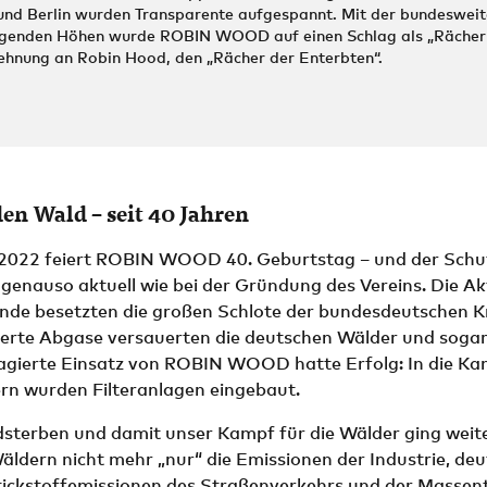
und Berlin wurden Transparente aufgespannt. Mit der bundesweit
egenden Höhen wurde ROBIN WOOD auf einen Schlag als „Rächer 
lehnung an Robin Hood, den „Rächer der Enterbten“.
den Wald – seit 40 Jahren
022 feiert ROBIN WOOD 40. Geburtstag – und der Schu
 genauso aktuell wie bei der Gründung des Vereins. Die Ak
unde besetzten die großen Schlote der bundesdeutschen K
terte Abgase versauerten die deutschen Wälder und soga
agierte Einsatz von ROBIN WOOD hatte Erfolg: In die Ka
rn wurden Filteranlagen eingebaut.
sterben und damit unser Kampf für die Wälder ging weite
ldern nicht mehr „nur“ die Emissionen der Industrie, deut
Stickstoffemissionen des Straßenverkehrs und der Massen