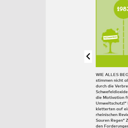
WIE ALLES BEGA
stimmen nicht al
durch die Verbr
Schwefeldioxide
die Motivation 
Umweltschutz!“ D
kletterten auf 
rheinischen Revi
Sauren Regen“ Z
den Forderungen