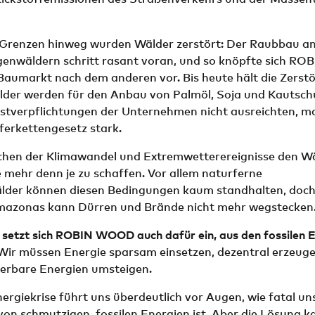
 Grenzen hinweg wurden Wälder zerstört: Der Raubbau a
genwäldern schritt rasant voran, und so knöpfte sich RO
umarkt nach dem anderen vor. Bis heute hält die Zerstö
lder werden für den Anbau von Palmöl, Soja und Kautsch
lbstverpflichtungen der Unternehmen nicht ausreichten, m
eferkettengesetz stark.
chen der Klimawandel und Extremwetterereignisse den W
 mehr denn je zu schaffen. Vor allem naturferne
lder können diesen Bedingungen kaum standhalten, doch 
mazonas kann Dürren und Brände nicht mehr wegstecken
 setzt sich ROBIN WOOD auch dafür ein, aus den fossilen 
Wir müssen Energie sparsam einsetzen, dezentral erzeug
erbare Energien umsteigen.
nergiekrise führt uns überdeutlich vor Augen, wie fatal un
on schmutzigen, fossilen Energien ist. Aber die Lösung ka