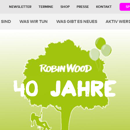
NEWSLETTER
TERMINE
SHOP
PRESSE
KONTAKT
S
igation
 SIND
WAS WIR TUN
WAS GIBT ES NEUES
AKTIV WER
40 Jahre