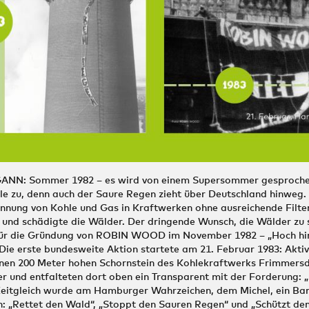
NN: Sommer 1982 – es wird von einem Supersommer gesproche
le zu, denn auch der Saure Regen zieht über Deutschland hinweg.
ennung von Kohle und Gas in Kraftwerken ohne ausreichende Filte
 und schädigte die Wälder. Der dringende Wunsch, die Wälder zu 
für die Gründung von ROBIN WOOD im November 1982 – „Hoch hin
ie erste bundesweite Aktion startete am 21. Februar 1983: Aktiv
einen 200 Meter hohen Schornstein des Kohlekraftwerks Frimmers
er und entfalteten dort oben ein Transparent mit der Forderung: 
eitgleich wurde am Hamburger Wahrzeichen, dem Michel, ein Bann
: „Rettet den Wald“, „Stoppt den Sauren Regen“ und „Schützt den