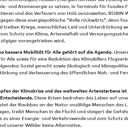
le- und Atomenergie zu setzen, in Terminals für fossiles 
stieren und das Verfeuern von Holz auszuweiten. ROBI
 gegen diese energiepolitische "Rolle rückwärts", denn fos
d treiben Kriege, menschliches Leid und Unterdrückung we
zum Schutz von Klima, Artenvielfalt und Versorgungssiche
zügiger vorangetrieben wird.
 bessere Mobilität für Alle gehört auf die Agenda.
Unser
für Alle sowie für eine Reduktion des Klimakillers Flugverk
gendes: Sozial gerecht sowie ökologisch und klimapolitisc
Stärkung und Verbesserung des öffentlichen Nah- und Fe
fen der Klimakrise und des weltweiten Artensterbens ist 
 Entscheidende.
Diese Krisen bedrohen das Leben auf uns
ostet der Raubbau an der Natur unzählige Menschen das L
en, treibt Menschen in die Flucht und steigert die Gefah
es zu einer Energie- und Verkehrswende und zum Schutz d
und unserer Wälder keine Alternative.