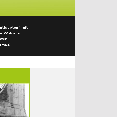
ntlaubten" mit
r Wälder -
nten
ismus!