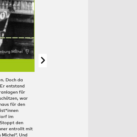
n. Doch da
ROBIN WOOD macht auch international Druck. 
 Er entstand
eindrücklich: „Schadstoffe kennen keine Grenzen“
ranlagen für
der DDR, Tschechoslowakei und BRD ein Transpar
schützen, war
Deutschland beschloss der Bundestag im Juni 19
aus für den
Rauchgasentschwefelungsanlagen für alle neu g
ist*innen
Nachrüstungsplan für Altanlagen. So konnte zeh
dorf im
von 90 Prozent verzeichnet werden. Ein erster 
„Stoppt den
er entrollt mit
 Michel“. Und