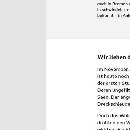
auch in Bremen 
in schwindelerr
bekannt – in An
Wir lieben 
Im November 2
ist heute noch
der ersten St
Deren ungefil
Seen. Der eng
Dreckschleude
Doch das Wald
drohten den Wä
wirkten sich 