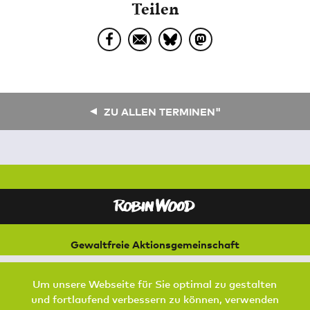
Teilen
ZU ALLEN TERMINEN"
Gewaltfreie Aktionsgemeinschaft
für Natur und Umwelt
Bremer Straße 3
Um unsere Webseite für Sie optimal zu gestalten
21073 Hamburg
und fortlaufend verbessern zu können, verwenden