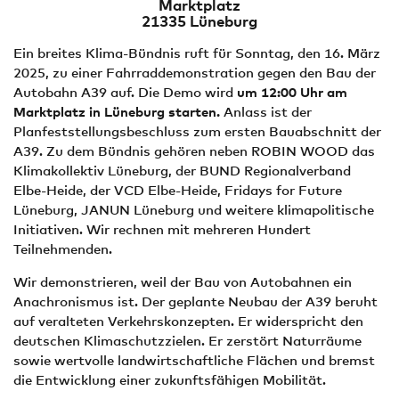
Marktplatz
21335 Lüneburg
Ein breites Klima-Bündnis ruft für Sonntag, den 16. März
2025, zu einer Fahrraddemonstration gegen den Bau der
Autobahn A39 auf. Die Demo wird
um 12:00 Uhr am
Marktplatz in Lüneburg starten.
Anlass ist der
Planfeststellungsbeschluss zum ersten Bauabschnitt der
A39. Zu dem Bündnis gehören neben ROBIN WOOD das
Klimakollektiv Lüneburg, der BUND Regionalverband
Elbe-Heide, der VCD Elbe-Heide, Fridays for Future
Lüneburg, JANUN Lüneburg und weitere klimapolitische
Initiativen. Wir rechnen mit mehreren Hundert
Teilnehmenden.
Wir demonstrieren, weil der Bau von Autobahnen ein
Anachronismus ist. Der geplante Neubau der A39 beruht
auf veralteten Verkehrskonzepten. Er widerspricht den
deutschen Klimaschutzzielen. Er zerstört Naturräume
sowie wertvolle landwirtschaftliche Flächen und bremst
die Entwicklung einer zukunftsfähigen Mobilität.