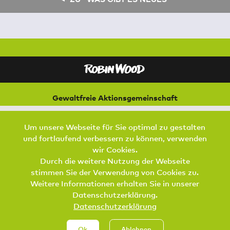
Gewaltfreie Aktionsgemeinschaft
für Natur und Umwelt
Bremer Straße 3
Um unsere Webseite für Sie optimal zu gestalten
21073 Hamburg
und fortlaufend verbessern zu können, verwenden
Footer Menu
wir Cookies.
SPENDEN
AKTIV WERDEN
KONTAKT
Durch die weitere Nutzung der Webseite
stimmen Sie der Verwendung von Cookies zu.
DATENSCHUTZ
IMPRESSUM
JOBS
Weitere Informationen erhalten Sie in unserer
Datenschutzerklärung.
Datenschutzerklärung
Ok
Ablehnen