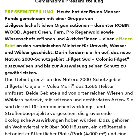
Gemeinsame Pressemitteilung
Heute hat der Bruno Manser
PRESSEMITTEILUNG
Fonds gemeinsam mit einer Gruppe von
zivilgesellschaftlichen Organisationen
–
darunter ROBIN
WOOD, Agent Green, Fern, Pro Regenwald sowie
Wissenschaftler*innen und Aktivist*innen
–
einen
offenen
Brief
an den rumänischen Minister für Umwelt, Wasser
und Wälder geschickt. Darin fordern sie ihn auf, das neue
Natura 2000-Schutzgebiet „Făget Sud
–
Colonia Făget“
auszuweisen und bis zur Ausweisung seinen Schutz zu
gewährleisten.
Das Gebiet grenzt an das Natura 2000-Schutzgebiet
„Făgetul Clujului – Valea Morii“, das 1.686 Hektar
umfasst. Beide Gebiete sind von artenreichen Wiesen und
Wäldern bedeckt, mit seltenen und gefährdeten Arten. Sie
sind derzeit für Immobilienentwicklungs- und
Straßenbauprojekte vorgesehen, die gravierende
ökologische Auswirkungen haben würden. Dazu gehören
ein Wohnviertel mit über 300 Häusern, ein größtenteils
betonierter öffentlicher Platz/Park (4.000 m²) und eine