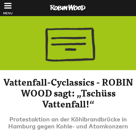
Direkt zum Inhalt
Vattenfall-Cyclassics - ROBIN
WOOD sagt: „Tschüss
Vattenfall!“
Protestaktion an der Köhlbrandbrücke in
Hamburg gegen Kohle- und Atomkonzern