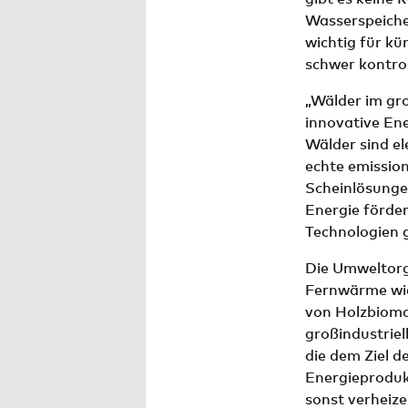
Wasserspeiche
wichtig für kü
schwer kontrol
„Wälder im gr
innovative En
Wälder sind el
echte emissio
Scheinlösungen
Energie förder
Technologien g
Die Umweltorg
Fernwärme wie
von Holzbioma
großindustrie
die dem Ziel d
Energieproduk
sonst verheize