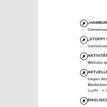
„HAMBURG
Gemeinsa
„STOPPT
Gemeinsam
AKTIVITÄ
Website de
AKTUELL
Gegen das 
Niederlan
Lucht - + 
ENGLISCH