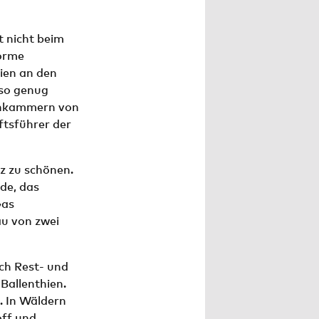
t nicht beim
norme
gien an den
 so genug
ennkammern von
ftsführer der
z zu schönen.
de, das
Gas
au von zwei
ch Rest- und
allenthien.
. In Wäldern
off und