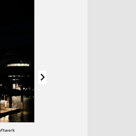
aftwerk
Die Verbrennung von Holz setzt mindestens ebens