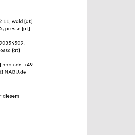
2 11,
wald
[at]
15,
presse
[at]
 90354509,
resse
[at]
]
nabu.de
, +49
t]
NABU.de
r diesem