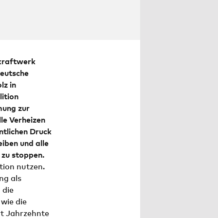
fossiler Brennstoffe. Das industrielle Verheizen
klimafreundlich.
MIRKO BOLL / ROBIN WOOD
kraftwerk
eutsche
lz in
ition
mung
zur
le Verheizen
ntlichen Druck
iben und alle
 zu stoppen.
tion nutzen.
ng als
 die
wie die
rt Jahrzehnte