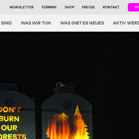
NEWSLETTER
TERMINE
SHOP
PRESSE
KONTAKT
S
igation
 SIND
WAS WIR TUN
WAS GIBT ES NEUES
AKTIV WER