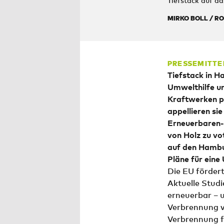
Tiefstack auf d
MIRKO BOLL / R
PRESSEMITTE
Tiefstack in 
Umwelthilfe 
Kraftwerken pr
appellieren s
Erneuerbaren-
von Holz zu v
auf
den Hambu
Pläne für ein
Die EU fördert
Aktuelle Studi
erneuerbar – u
Verbrennung v
Verbrennung fo