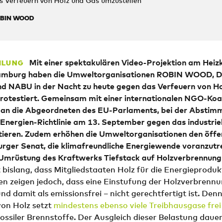
as Verfeuern von Holz und Gas umzustellen
OBIN WOOD
Mit einer spektakulären
Video-Projektion
am Heiz
ILUNG
Hamburg haben die Umweltorganisationen ROBIN WOOD, D
und NABU
in der Nacht zu
heute gegen das Verfeuern von Ho
otestiert.
Gemeinsam mit einer internationalen NGO-Koal
ie an die Abgeordneten des EU-Parlaments,
bei
d
er
Abstim
Energien-Richtlinie am 1
3
. September gegen das industriel
otieren. Zudem erhöhen
die Umweltorganisationen
den öffe
rger Senat
, die klimafreundliche Energiewende voranzutre
e Umrüstung
des Kraftwerks Tiefstack
auf Holzverbrennung
 bislang, dass Mitgliedstaaten Holz für die Energieproduk
en zeigen jedoch, dass eine Einstufung der Holzverbrennu
nd damit als emissionsfrei – nicht gerechtfertigt ist. Denn
on Holz setzt
mindestens ebenso viele Treibhausgase frei
ssiler Brennstoffe. Der Ausgleich dieser Belastung daue