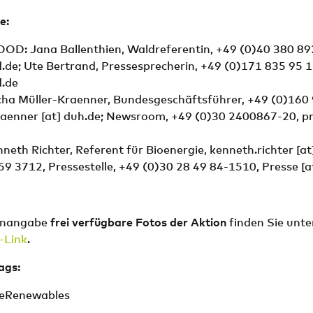
e
:
D: Jana Ballenthien, Waldreferentin, +49 (0)40 380 89
.de
; Ute Bertrand, Pressesprecherin, +49 (0)171 835 95 
.de
ha Müller-Kraenner, Bundesgeschäftsführer, +49 (0)160
raenner
[at]
duh.de
; Newsroom, +49 (0)30 2400867-20,
p
eth Richter, Referent für Bioenergie,
kenneth.richter
[at
59 3712, Pressestelle, +49 (0)30 28 49 84-1510,
Presse
[a
enangabe
frei verfügbare Fotos der Aktion
finden Sie unte
-Link
.
ags:
eRenewables