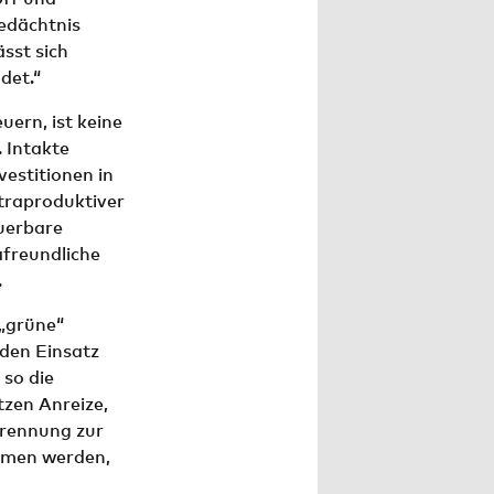
edächtnis
sst sich
det.“
ern, ist keine
 Intakte
estitionen in
traproduktiver
euerbare
afreundliche
.
„grüne“
den Einsatz
so die
tzen Anreize,
brennung zur
mmen werden,