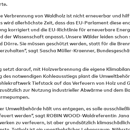
rte.
lle Verbrennung von Waldholz ist nicht erneuerbar und hilf
s wird allerhöchste Zeit, dass das EU-Parlament diese e
ng korrigiert und die EU-Richtlinie für erneuerbare Ener
nd der Wissenschaft anpasst. Unsere Wälder leiden schon
nd Dürre. Sie müssen geschützt werden, statt für die Br
erzuhalten“, sagt Sascha Müller-Kraenner, Bundesgeschä
setzt darauf, mit Holzverbrennung die eigene Klimabilan
 des notwendigen Kohleausstiegs plant die Umweltbehör
ohlekraftwerk Tiefstack auf das Verfeuern von Holz und 
 zusätzlich zur Nutzung industrieller Abwärme und dem B
ärmepumpen.
r Umweltbehörde hält uns entgegen, es solle ausschließli
feuert werden“, sagt ROBIN WOOD-Waldreferentin Jana B
werken zu verfeuern, ist aber grundsätzlich klimaschädlich
Reste. Totholz ist ein unentbehrlicher Lebensraum, Nährst