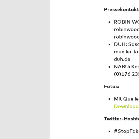
Pressekontakt
ROBIN WOO
robinwood
robinwood
DUH: Sasc
mueller-k
duh.de
NABU: Kenn
(0)176 23
Fotos:
Mit Quell
Download
Twitter-Hasht
#StopFak