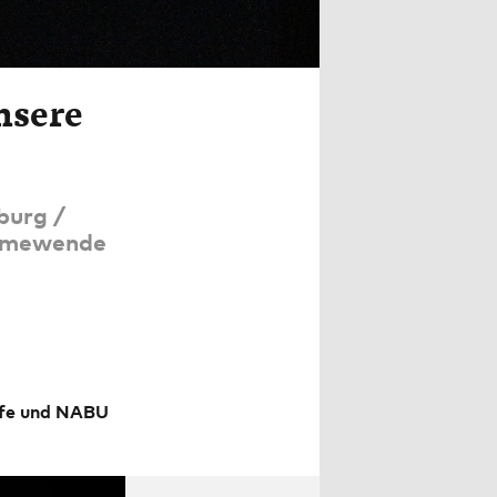
nsere
burg /
ärmewende
lfe und NABU