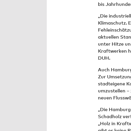
bis Jahrhunde
„Die industrie
Klimaschutz. E
Fehleinschätzu
aktuellen Sta
unter Hitze u
Kraftwerken h
DUH.
Auch Hamburg 
Zur Umsetzung
stadteigene K
umzustellen –
neuen Flussw
„Die Hamburge
Schadholz ver
„Holz in Kraft
gibt es keine 