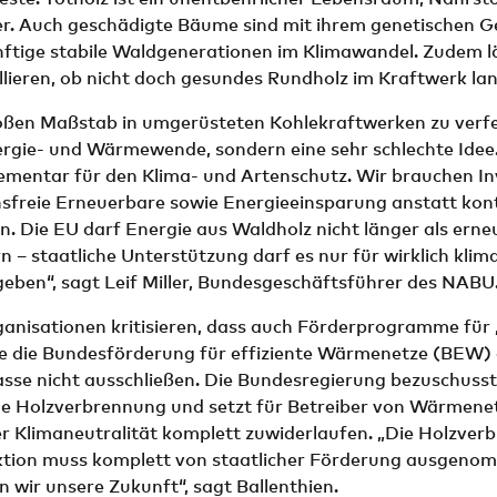
r. Auch geschädigte Bäume sind mit ihrem genetischen G
nftige stabile Waldgenerationen im Klimawandel. Zudem lä
lieren, ob nicht doch gesundes Rundholz im Kraftwerk lan
oßen Maßstab in umgerüsteten Kohlekraftwerken zu verfeu
ergie- und Wärmewende, sondern eine sehr schlechte Idee.
ementar für den Klima- und Artenschutz. Wir brauchen Inv
nsfreie Erneuerbare sowie Energieeinsparung anstatt kon
. Die EU darf Energie aus Waldholz nicht länger als ern
n – staatliche Unterstützung darf es nur für wirklich klim
eben“, sagt Leif Miller, Bundesgeschäftsführer des NABU
anisationen kritisieren, dass auch Förderprogramme für 
 die Bundesförderung für effiziente Wärmenetze (BEW) 
sse nicht ausschließen. Die Bundesregierung bezuschusst 
lle Holzverbrennung und setzt für Betreiber von Wärmene
er Klimaneutralität komplett zuwiderlaufen. „Die Holzver
tion muss komplett von staatlicher Förderung ausgeno
n wir unsere Zukunft“, sagt Ballenthien.