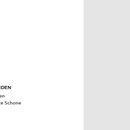
NDEN
den
te Schone