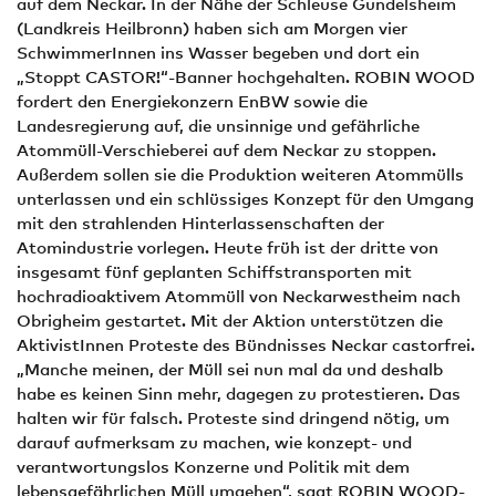
auf dem Neckar. In der Nähe der Schleuse Gundelsheim
(Landkreis Heilbronn) haben sich am Morgen vier
SchwimmerInnen ins Wasser begeben und dort ein
„Stoppt CASTOR!“-Banner hochgehalten. ROBIN WOOD
fordert den Energiekonzern EnBW sowie die
Landesregierung auf, die unsinnige und gefährliche
Atommüll-Verschieberei auf dem Neckar zu stoppen.
Außerdem sollen sie die Produktion weiteren Atommülls
unterlassen und ein schlüssiges Konzept für den Umgang
mit den strahlenden Hinterlassenschaften der
Atomindustrie vorlegen. Heute früh ist der dritte von
insgesamt fünf geplanten Schiffstransporten mit
hochradioaktivem Atommüll von Neckarwestheim nach
Obrigheim gestartet. Mit der Aktion unterstützen die
AktivistInnen Proteste des Bündnisses Neckar castorfrei.
„Manche meinen, der Müll sei nun mal da und deshalb
habe es keinen Sinn mehr, dagegen zu protestieren. Das
halten wir für falsch. Proteste sind dringend nötig, um
darauf aufmerksam zu machen, wie konzept- und
verantwortungslos Konzerne und Politik mit dem
lebensgefährlichen Müll umgehen“, sagt ROBIN WOOD-