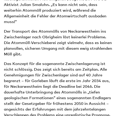
Aktivist Julian Smaluhn. „Es kann nicht sein, dass
weiterhin Atommüll produziert wird, während die
Allgemeinheit die Fehler der Atomwirtschaft ausbaden
muss!“
Der Transport des Atommülls von Neckarwestheim ins
Zwischenlager nach Obrigheim löst keinerlei Probleme.
Die Atommüll-Verschieberei zeigt vielmehr, dass es keinen
planvollen, sicheren Umgang mit diesem ewig strahlenden
Müll gibt.
Das Konzept für die sogenannte Zwischenlagerung ist
nicht schlüssig. Das zeigt sich bereits am Zeitplan. Alle
Genehmigungen für Zwischenlager sind auf 40 Jahre
begrenzt – für Gorleben läuft die erste im Jahr 2034 aus,
für Neckarwestheim liegt die Deadline bei 2046. Die
dauerhafte Unterbringung des Atommülls in „tiefen
geologischen Formationen“ eines sogenannten Endlagers
stellt der Gesetzgeber für frühestens 2050 in Aussicht ­–
angesichts der Erfahrungen mit dem jahrzehntelangen
Verschleppen des Problems eine unrealistische Prognose.