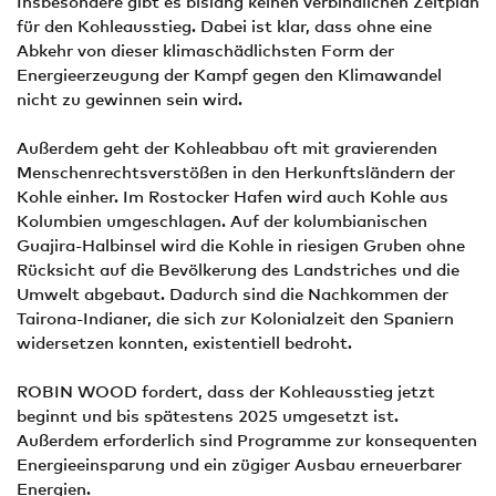
Insbesondere gibt es bislang keinen verbindlichen Zeitplan
für den Kohleausstieg. Dabei ist klar, dass ohne eine
Abkehr von dieser klimaschädlichsten Form der
Energieerzeugung der Kampf gegen den Klimawandel
nicht zu gewinnen sein wird.
Außerdem geht der Kohleabbau oft mit gravierenden
Menschenrechtsverstößen in den Herkunftsländern der
Kohle einher. Im Rostocker Hafen wird auch Kohle aus
Kolumbien umgeschlagen. Auf der kolumbianischen
Guajira-Halbinsel wird die Kohle in riesigen Gruben ohne
Rücksicht auf die Bevölkerung des Landstriches und die
Umwelt abgebaut. Dadurch sind die Nachkommen der
Tairona-Indianer, die sich zur Kolonialzeit den Spaniern
widersetzen konnten, existentiell bedroht.
ROBIN WOOD fordert, dass der Kohleausstieg jetzt
beginnt und bis spätestens 2025 umgesetzt ist.
Außerdem erforderlich sind Programme zur konsequenten
Energieeinsparung und ein zügiger Ausbau erneuerbarer
Energien.