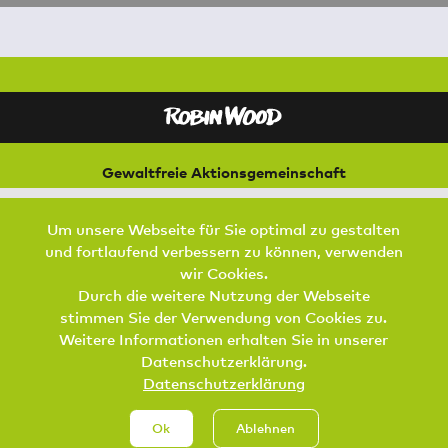
Gewaltfreie Aktionsgemeinschaft
für Natur und Umwelt
Bremer Straße 3
Um unsere Webseite für Sie optimal zu gestalten
21073 Hamburg
und fortlaufend verbessern zu können, verwenden
Footer Menu
wir Cookies.
SPENDEN
AKTIV WERDEN
KONTAKT
Durch die weitere Nutzung der Webseite
stimmen Sie der Verwendung von Cookies zu.
DATENSCHUTZ
IMPRESSUM
JOBS
Weitere Informationen erhalten Sie in unserer
Datenschutzerklärung.
Datenschutzerklärung
Ok
Ablehnen